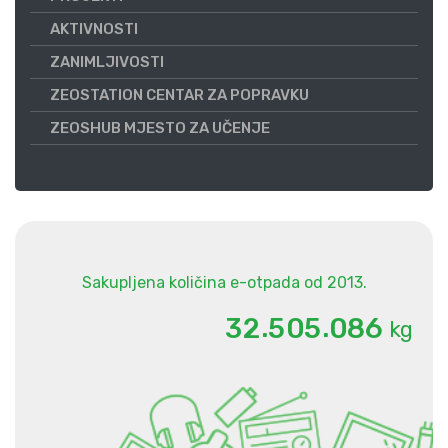
AKTIVNOSTI
ZANIMLJIVOSTI
ZEOSTATION CENTAR ZA POPRAVKU
ZEOSHUB MJESTO ZA UČENJE
Sakupljena količina e-otpada od 2013.
.
.
3
2
5
0
5
0
8
6
kg