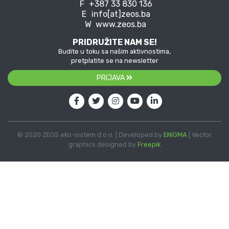
F
+387 33 830 136
E
info[at]zeos.ba
W
www.zeos.ba
PRIDRUŽITE NAM SE!
Budite u toku sa našim aktivnostima,
pretplatite se na newsletter
PRIJAVA
© 2020 ZEOS eko-sistem d.o.o. | Developed by
ENIGMA
| Vector
graphics designed by
Freepik