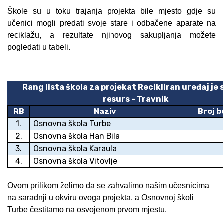
Škole su u toku trajanja projekta bile mjesto gdje su
učenici mogli predati svoje stare i odbačene aparate na
reciklažu, a rezultate njihovog sakupljanja možete
pogledati u tabeli.
Rang lista škola za projekat Recikliran uređaj je
resurs - Travnik
RB
Naziv
Broj 
1.
Osnovna škola Turbe
2.
Osnovna škola Han Bila
3.
Osnovna škola Karaula
4.
Osnovna škola Vitovlje
Ovom prilikom želimo da se zahvalimo našim učesnicima
na saradnji u okviru ovoga projekta, a Osnovnoj školi
Turbe čestitamo na osvojenom prvom mjestu.