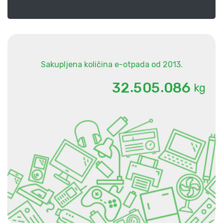
Sakupljena količina e-otpada od 2013.
.
.
3
2
5
0
5
0
8
6
kg