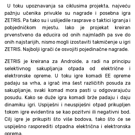
U toku upoznavanja sa ciklusima projekta, najveću
pažnju učenika privukle su nagrade i posebna igra
ZETRIS. Pa tako su i uslijedile rasprave o taktici igranja i
pobjedničkom mjestu. Iako je projekat kreiran
prvenstveno da educira od onih najmlađih pa sve do
onih najstarijih, nismo mogli izostaviti takmičenje u igri
ZETRIS. Najbolji igrači će osvojiti pojedinačne nagrade.
ZETRIS je kreirana za Androide, a radi na principu
selektivnog sakupljanja otpada od električne i
elektronske opreme. U toku igre komadi EE opreme
padaju sa vrha, a igrač ima šest različitih posuda za
sakupljanje, svaki komad mora pasti u odgovarajuću
posudu. Kako se duže igra komadi brže padaju i daju
dinamiku igri. Uspiješni i neuspiješni otpad prikupljen
tokom igre evidentira se kao pozitvni ili negativni bod.
Cilj igre je prikupiti što više bodova, tako što će se
uspiješno rasporediti otpadna električna i elektronska
oprema.