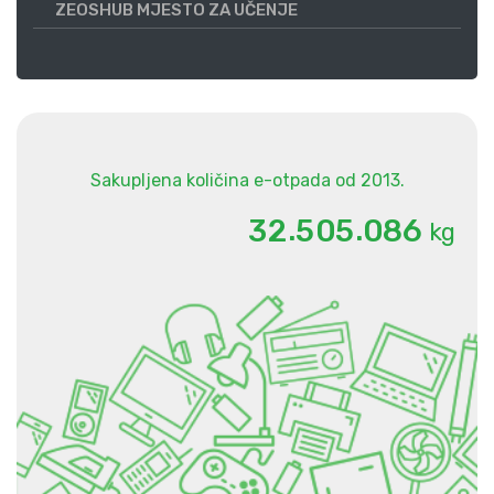
ZEOSHUB MJESTO ZA UČENJE
Sakupljena količina e-otpada od 2013.
.
.
3
2
5
0
5
0
8
6
kg