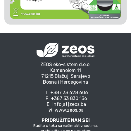
ZEOS eko-sistem d.o.o.
Kamenolom 11
71215 Blažuj, Sarajevo
Bosna i Hercegovina
T
+387 33 628 606
F
+387 33 830 136
E
info[at]zeos.ba
W
www.zeos.ba
PRIDRUŽITE NAM SE!
Budite u toku sa našim aktivnostima,
pretplatite se na newsletter