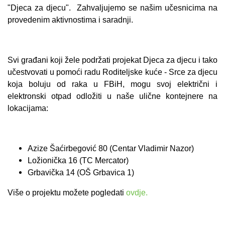
"Djeca za djecu".
Zahvaljujemo se našim učesnicima na
provedenim aktivnostima i saradnji.
Svi građani koji žele podržati projekat Djeca za djecu i tako
učestvovati u pomoći radu Roditeljske kuće - Srce za djecu
koja boluju od raka u FBiH, mogu svoj električni i
elektronski otpad odložiti u naše ulične kontejnere na
lokacijama:
Azize Šaćirbegović 80 (Centar Vladimir Nazor)
Ložionička 16 (TC Mercator)
Grbavička 14 (OŠ Grbavica 1)
Više o projektu možete pogledati
ovdje.