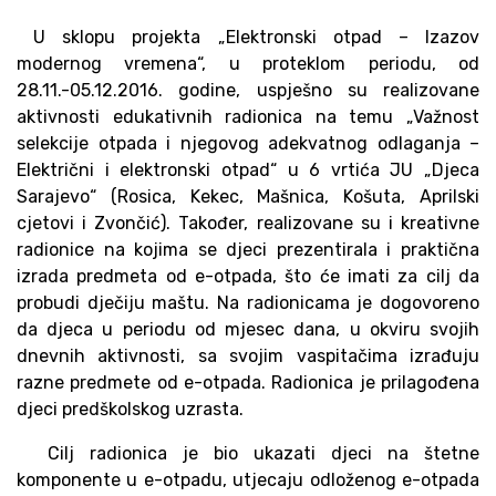
U sklopu projekta „Elektronski otpad – Izazov
modernog vremena“, u proteklom periodu, od
28.11.-05.12.2016. godine, uspješno su realizovane
aktivnosti edukativnih radionica na temu „Važnost
selekcije otpada i njegovog adekvatnog odlaganja –
Električni i elektronski otpad“ u 6 vrtića JU „Djeca
Sarajevo“ (Rosica, Kekec, Mašnica, Košuta, Aprilski
cjetovi i Zvončić). Također, realizovane su i kreativne
radionice na kojima se djeci prezentirala i praktična
izrada predmeta od e-otpada, što će imati za cilj da
probudi dječiju maštu. Na radionicama je dogovoreno
da djeca u periodu od mjesec dana, u okviru svojih
dnevnih aktivnosti, sa svojim vaspitačima izrađuju
razne predmete od e-otpada. Radionica je prilagođena
djeci predškolskog uzrasta.
Cilj radionica je bio ukazati djeci na štetne
komponente u e-otpadu, utjecaju odloženog e-otpada