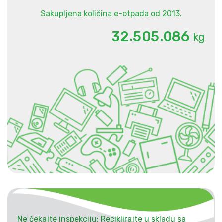
Sakupljena količina e-otpada od 2013.
.
.
3
2
5
0
5
0
8
6
kg
Ne čekajte inspekciju: Reciklirajte u skladu sa