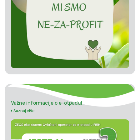
Važne informacije o e-otpadu!
Saznaj više