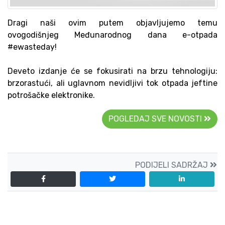
Dragi naši ovim putem objavljujemo temu
ovogodišnjeg Međunarodnog dana e-otpada
#ewasteday!
Deveto izdanje će se fokusirati na brzu tehnologiju:
brzorastući, ali uglavnom nevidljivi tok otpada jeftine
potrošačke elektronike.
POGLEDAJ SVE NOVOSTI
PODIJELI SADRŽAJ