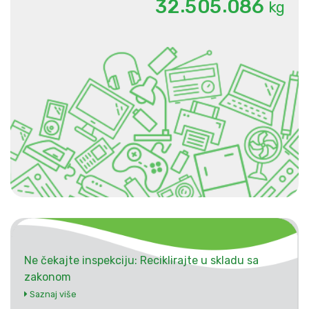
.
.
3
2
5
0
5
0
8
6
kg
Ne čekajte inspekciju: Reciklirajte u skladu sa
zakonom
Saznaj više