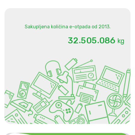
Sakupljena količina e-otpada od 2013.
.
.
3
2
5
0
5
0
8
6
kg