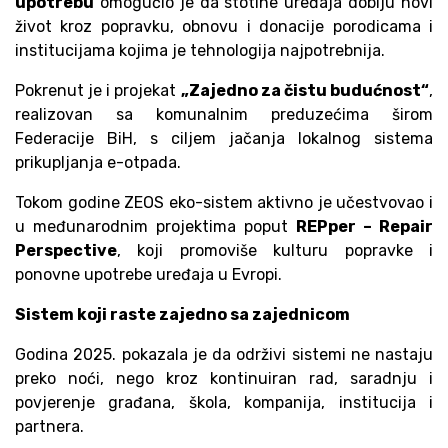
upotrebu
omogućio je da stotine uređaja dobiju novi
život kroz popravku, obnovu i donacije porodicama i
institucijama kojima je tehnologija najpotrebnija.
Pokrenut je i projekat
„Zajedno za čistu budućnost“
,
realizovan sa komunalnim preduzećima širom
Federacije BiH, s ciljem jačanja lokalnog sistema
prikupljanja e-otpada.
Tokom godine ZEOS eko-sistem aktivno je učestvovao i
u međunarodnim projektima poput
REPper – Repair
Perspective
, koji promoviše kulturu popravke i
ponovne upotrebe uređaja u Evropi.
Sistem koji raste zajedno sa zajednicom
Godina 2025. pokazala je da održivi sistemi ne nastaju
preko noći, nego kroz kontinuiran rad, saradnju i
povjerenje građana, škola, kompanija, institucija i
partnera.