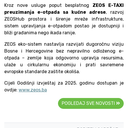
Kroz nove usluge poput besplatnog
ZEOS E-TAXI
preuzimanja e-otpada sa kućne adrese
, razvoj
ZEOSHub prostora i širenje mreže infrastrukture,
sistem upravljanja e-otpadom postao je dostupniji i
bliži građanima nego ikada ranije.
ZEOS eko-sistem nastavlja razvijati dugoročnu viziju
Bosne i Hercegovine bez nepravilno odloženog e-
otpada – zemlje koja odgovorno upravlja resursima,
ulaže u cirkularnu ekonomiju i prati savremene
evropske standarde zaštite okoliša.
Cijeli Godišnji izvještaj za 2025. godinu dostupan je
ovdje:
www.zeos.ba
POGLEDAJ SVE NOVOSTI