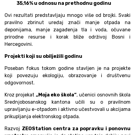
35,16% u odnosu na prethodnu godinu
Ovi rezultati predstavljaju mnogo više od brojki. Svaki
pravilno zbrinut uređaj znači manje otpada na
deponijama, manje zagađenja tla i voda, očuvane
prirodne resurse i korak bliže održivoj Bosni i
Hercegovini.
Projekti koji su obilježili godinu
Poseban fokus tokom godine stavljen je na projekte
koji povezuju ekologiju, obrazovanje i društvenu
odgovornost.
Kroz projekat
„Moja eko škola“
, učenici osnovnih škola
Srednjobosanskog kantona učili su o pravilnom
upravljanju e-otpadom i aktivno učestvovali u akcijama
prikupljanja elektronskog otpada.
Razvoj
ZEOStation centra za popravku i ponovnu