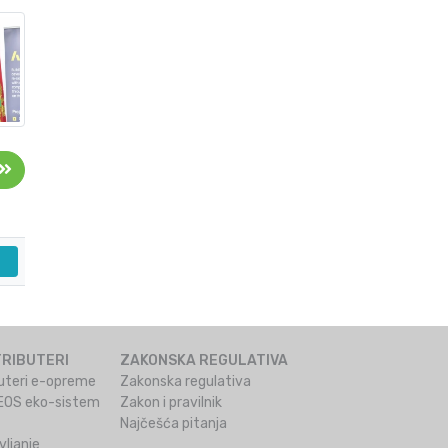
TRIBUTERI
ZAKONSKA REGULATIVA
ibuteri e-opreme
Zakonska regulativa
ZEOS eko-sistem
Zakon i pravilnik
Najčešća pitanja
ljanje