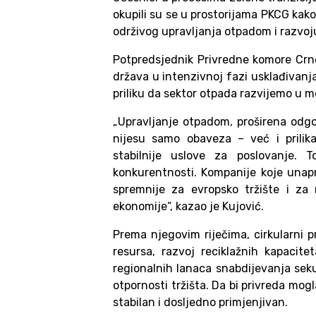
okupili su se u prostorijama PKCG kako 
održivog upravljanja otpadom i razvoju
Potpredsjednik Privredne komore Crn
država u intenzivnoj fazi usklađivanj
priliku da sektor otpada razvijemo u m
„Upravljanje otpadom, proširena odg
nijesu samo obaveza – već i prilik
stabilnije uslove za poslovanje. 
konkurentnosti. Kompanije koje unap
spremnije za evropsko tržište i za 
ekonomije“, kazao je Kujović.
Prema njegovim riječima, cirkularni p
resursa, razvoj reciklažnih kapacite
regionalnih lanaca snabdijevanja seku
otpornosti tržišta. Da bi privreda mogl
stabilan i dosljedno primjenjivan.