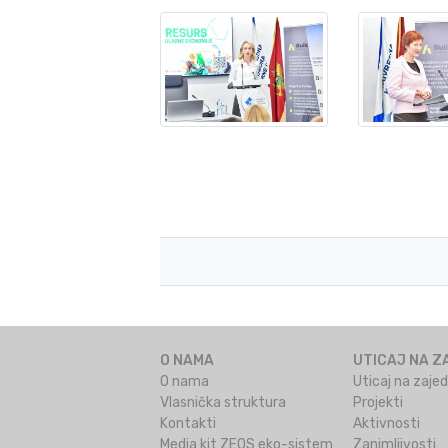
O NAMA
UTICAJ NA Z
O nama
Uticaj na zaje
Vlasnička struktura
Projekti
Kontakti
Aktivnosti
Media kit ZEOS eko-sistem
Zanimljivosti