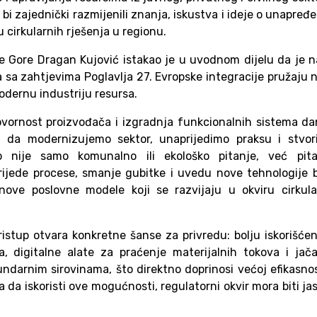
bi zajednički razmijenili znanja, iskustva i ideje o unapređ
 cirkularnih rješenja u regionu.
e Gore Dragan Kujović istakao je u uvodnom dijelu da je 
a sa zahtjevima Poglavlja 27. Evropske integracije pružaju
odernu industriju resursa.
ovornost proizvođača i izgradnja funkcionalnih sistema d
a da modernizujemo sektor, unaprijedimo praksu i stvor
To nije samo komunalno ili ekološko pitanje, već pita
rijede procese, smanje gubitke i uvedu nove tehnologije 
nove poslovne modele koji se razvijaju u okviru cirkula
ristup otvara konkretne šanse za privredu: bolju iskorišće
ta, digitalne alate za praćenje materijalnih tokova i jač
ndarnim sirovinama, što direktno doprinosi većoj efikasnos
a da iskoristi ove mogućnosti, regulatorni okvir mora biti ja