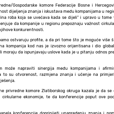
ivredne/Gospodarske komore Federacije Bosne i Hercegovi
žnost dijeljenja znanja i iskustava među kompanijama u reg
ina roba koja se uvećava kada se dijeli“ i upravo u tome 
jenjuje da kompanije u regionu prepoznaju važnost cirkul
jihove konkurentnosti.
amo ostvaruju profite, a da pri tome što je moguće više š
ina kompanija kod nas je izvozno orijentisana i dio globa
tali moraju da ispunjavaju uslove kada je u pitanju odnos p
m može napraviti sinergija među kompanijama i afirmis
za to su otvorenost, razmjena znanja i učenje na primje
rješenja.
ne privredne komore Zlatiborskog okruga kazala je da se
 cirkularne ekonomije, te da konferencije poput ove pod
panela konferencije doprinijeti unapređenju znanja i po