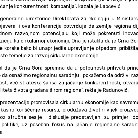
anje konkurentnosti kompanija“, kazala je Lapčević.
generalne direktorice Direktorata za ekologiju u Ministar
 sjevera, i ova konferencija potvrđuje da zemlje regiona di
ednom razvojnom potencijalu koji može pokrenuti inovaci
iciju ka cirkularnoj ekonomiji. Ona je istakla da je Crna Go
korake kako bi unaprijedila upravljanje otpadom, približil
ste temelje za razvoj cirkularne ekonomije.
al da je Crna Gora spremna da u potpunosti prihvati prin
e da osnažimo regionalnu saradnju i pokažemo da održivi ra
st, već strateška šansa za jačanje konkurentnosti, otvar
iteta života građana širom regiona“, rekla je Radunović.
 i prezentacije promovisala cirkularnu ekonomije kao savrem
ikasno korišćenje resursa, produžava životni vijek proizvo
z stručne sesije i diskusije predstavljeni su primjeri d
e politike, uz poseban fokus na jačanje regionalne saradn
a.