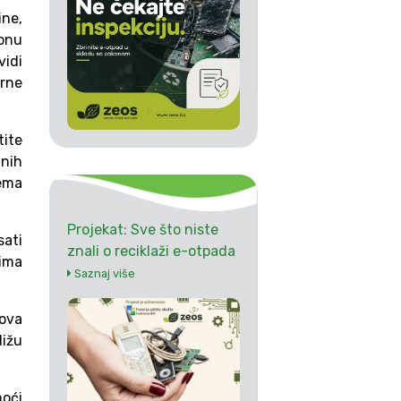
ne,
ionu
vidi
arne
tite
lnih
rema
Projekat: Sve što niste
ati
znali o reciklaži e-otpada
rima
Saznaj više
 ova
ižu
moći