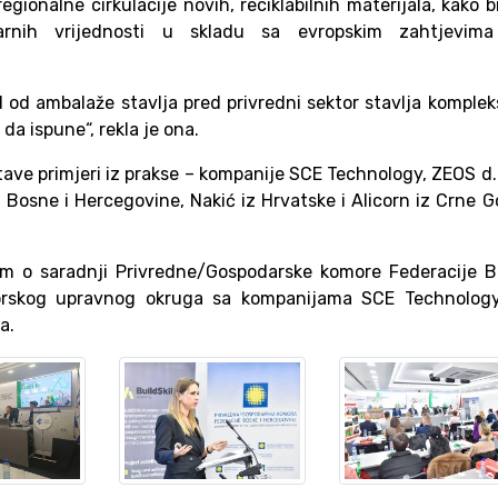
ionalne cirkulacije novih, reciklabilnih materijala, kako b
larnih vrijednosti u skladu sa evropskim zahtjevima
 od ambalaže stavlja pred privredni sektor stavlja komple
da ispune“, rekla je ona.
stave primjeri iz prakse – kompanije SCE Technology, ZEOS d.
z Bosne i Hercegovine, Nakić iz Hrvatske i Alicorn iz Crne G
 o saradnji Privredne/Gospodarske komore Federacije BI
borskog upravnog okruga sa kompanijama SCE Technology
a.