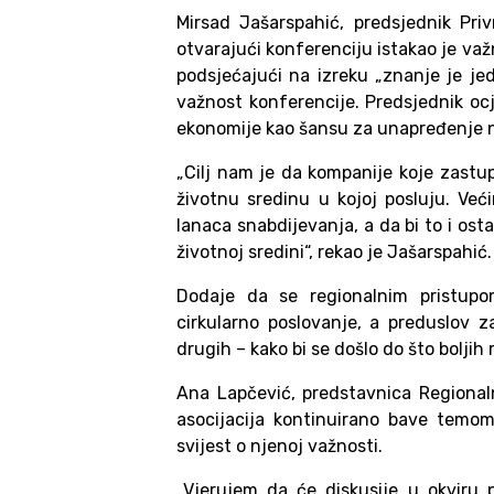
Mirsad Jašarspahić, predsjednik Pr
otvarajući konferenciju istakao je va
podsjećajući na izreku „znanje je jed
važnost konferencije. Predsjednik oc
ekonomije kao šansu za unapređenje n
„Cilj nam je da kompanije koje zastup
životnu sredinu u kojoj posluju. Već
lanaca snabdijevanja, a da bi to i os
životnoj sredini“, rekao je Jašarspahić.
Dodaje da se regionalnim pristupo
cirkularno poslovanje, a preduslov 
drugih – kako bi se došlo do što boljih 
Ana Lapčević, predstavnica Regional
asocijacija kontinuirano bave temom
svijest o njenoj važnosti.
„Vjerujem da će diskusije u okviru 