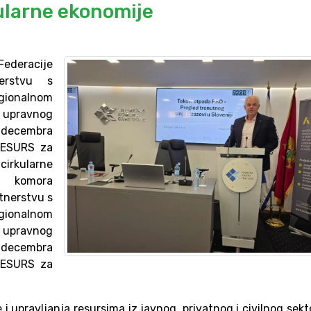
kularne ekonomije
ederacije
erstvu s
gionalnom
 upravnog
 decembra
RESURS za
arne
ka komora
tnerstvu s
gionalnom
 upravnog
 decembra
RESURS za
i upravljanja resursima iz javnog, privatnog i civilnog sekt