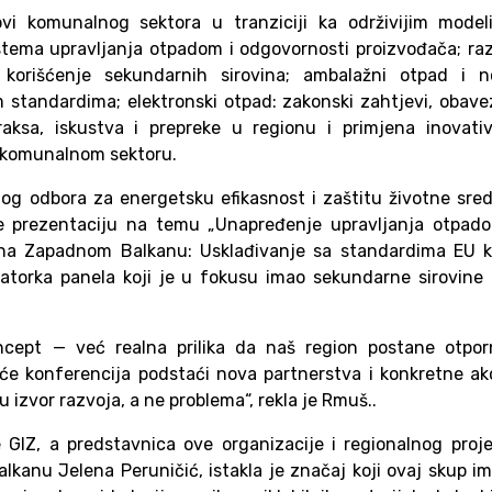
ovi komunalnog sektora u tranziciji ka održivijim model
stema upravljanja otpadom i odgovornosti proizvođača; ra
 korišćenje sekundarnih sirovina; ambalažni otpad i n
standardima; elektronski otpad: zakonski zahtjevi, obave
raksa, iskustva i prepreke u regionu i primjena inovati
 u komunalnom sektoru.
og odbora za energetsku efikasnost i zaštitu životne sre
e prezentaciju na temu „Unapređenje upravljanja otpado
 na Zapadnom Balkanu: Usklađivanje sa standardima EU k
ratorka panela koji je u fokusu imao sekundarne sirovine
cept — već realna prilika da naš region postane otporni
a će konferencija podstaći nova partnerstva i konkretne ak
u izvor razvoja, a ne problema“, rekla je Rmuš..
e GIZ, a predstavnica ove organizacije i regionalnog proj
kanu Jelena Peruničić, istakla je značaj koji ovaj skup i