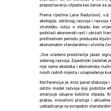
prepoznavanju otpada kao šanse za jač
Prema riječima Lane Radunović, v.d. 
ekologije, održivog razvoja i razvoja
stratešku viziju o otpadu kao vrij
podstaći ekonomski rast i ubrzati tranz
prethodnom periodu preduzela ključne 
ekonomskim standardima i stvorila čvr
„Sve urađeno predstavlja jasan sign
zelenog razvoja. Zajednički zadatak j
nije samo ekološka i ekonomska nužno
novih radnih mjesta i unapređenje kval
Konferencija je, kroz panel diskusije
održiv model razvoja koji podstiče ef
smanjuje ukupne količine otpada. Kro
prakse, inovativni pristupi i aktueln
usklađivanje sa evropskim standardim