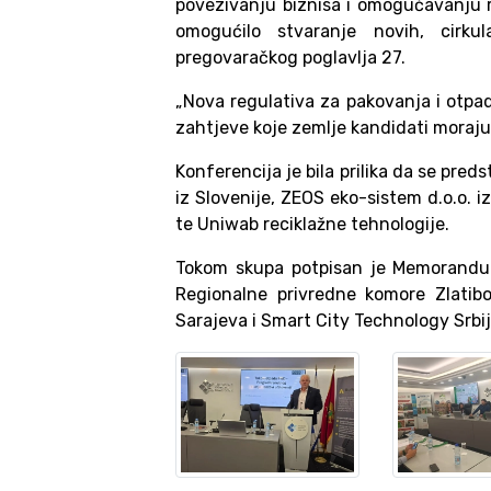
povezivanju biznisa i omogućavanju reg
omogućilo stvaranje novih, cirku
pregovaračkog poglavlja 27.
„Nova regulativa za pakovanja i otpad
zahtjeve koje zemlje kandidati moraju 
Konferencija je bila prilika da se pred
iz Slovenije, ZEOS eko-sistem d.o.o. i
te Uniwab reciklažne tehnologije.
Tokom skupa potpisan je Memorandum
Regionalne privredne komore Zlati
Sarajeva i Smart City Technology Srbij