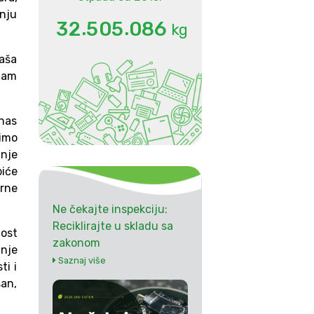
enju
.
.
3
2
5
0
5
0
8
6
kg
naša
 nam
anas
imo
nje
biće
rne
Ne čekajte inspekciju:
Reciklirajte u skladu sa
nost
zakonom
anje
Saznaj više
ti i
san,