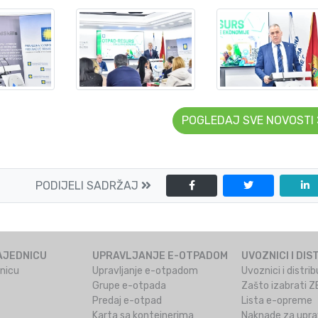
POGLEDAJ SVE NOVOSTI
PODIJELI SADRŽAJ
AJEDNICU
UPRAVLJANJE E-OTPADOM
UVOZNICI I DIS
dnicu
Upravljanje e-otpadom
Uvoznici i distr
Grupe e-otpada
Zašto izabrati 
Predaj e-otpad
Lista e-opreme
Karta sa kontejnerima
Naknade za uprav