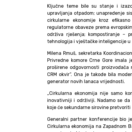
Ključne teme bile su stanje i izaz
upravljanja otpadom; unapređenje si
cirkularne ekonomije kroz efikasno
regulatorne obaveze prema evropskim 
održiva rješenja; kompostiranje – p
tehnologija i vještačke inteligencije
Milena Rmuš, sekretarka Koordinacion
Privredne komore Crne Gore imala j
proširene odgovornosti proizvođača
CRM okvir“. Ona je takođe bila mode
generator novih lanaca vrijednosti.
„Cirkularna ekonomija nije samo kon
inovativniji i održiviji. Nadamo se d
koje će sekundarne sirovine pretvoriti 
Generalni partner konferencije bio j
Cirkularna ekonomija na Zapadnom Bal