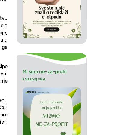
stvu
jele
je,
ra u
a ga
cipe
Mi smo ne-za-profit
zvoj
Saznaj više
anje
en i
da i
obre
je i