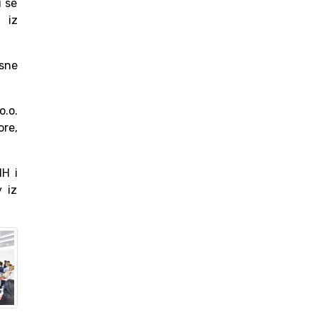
i se
 iz
ksne
o.o.
ore,
H i
 iz