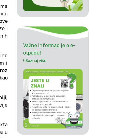
ima
zvoj
ove
ze i
vnih
Važne informacije o e-
otpadu!
dine
Saznaj više
m i
roz
 kao
ji,
cije
ekta
ma u