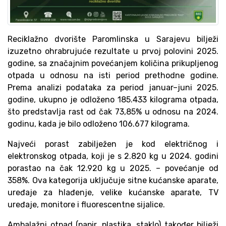
Reciklažno dvorište Paromlinska u Sarajevu bilježi
izuzetno ohrabrujuće rezultate u prvoj polovini 2025.
godine, sa značajnim povećanjem količina prikupljenog
otpada u odnosu na isti period prethodne godine.
Prema analizi podataka za period januar–juni 2025.
godine, ukupno je odloženo 185.433 kilograma otpada,
što predstavlja rast od čak 73,85% u odnosu na 2024.
godinu, kada je bilo odloženo 106.677 kilograma.
Najveći porast zabilježen je kod električnog i
elektronskog otpada, koji je s 2.820 kg u 2024. godini
porastao na čak 12.920 kg u 2025. – povećanje od
358%. Ova kategorija uključuje sitne kućanske aparate,
uređaje za hlađenje, velike kućanske aparate, TV
uređaje, monitore i fluorescentne sijalice.
Ambalažni otpad (papir, plastika, staklo) također bilježi