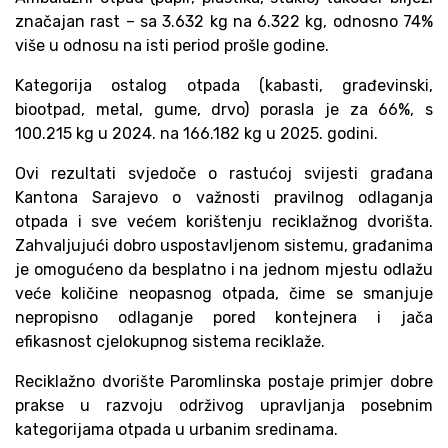
značajan rast – sa 3.632 kg na 6.322 kg, odnosno 74%
više u odnosu na isti period prošle godine.
Kategorija ostalog otpada (kabasti, građevinski,
biootpad, metal, gume, drvo) porasla je za 66%, s
100.215 kg u 2024. na 166.182 kg u 2025. godini.
Ovi rezultati svjedoče o rastućoj svijesti građana
Kantona Sarajevo o važnosti pravilnog odlaganja
otpada i sve većem korištenju reciklažnog dvorišta.
Zahvaljujući dobro uspostavljenom sistemu, građanima
je omogućeno da besplatno i na jednom mjestu odlažu
veće količine neopasnog otpada, čime se smanjuje
nepropisno odlaganje pored kontejnera i jača
efikasnost cjelokupnog sistema reciklaže.
Reciklažno dvorište Paromlinska postaje primjer dobre
prakse u razvoju održivog upravljanja posebnim
kategorijama otpada u urbanim sredinama.