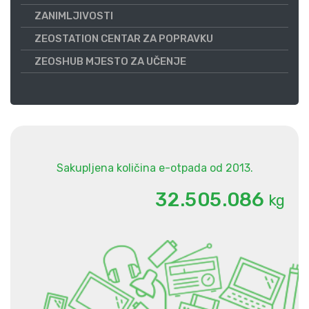
ZANIMLJIVOSTI
ZEOSTATION CENTAR ZA POPRAVKU
ZEOSHUB MJESTO ZA UČENJE
Sakupljena količina e-otpada od 2013.
.
.
3
2
5
0
5
0
8
6
kg