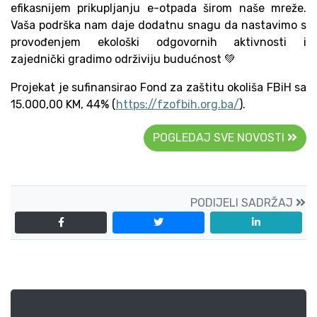
efikasnijem prikupljanju e-otpada širom naše mreže.
Vaša podrška nam daje dodatnu snagu da nastavimo s
provođenjem ekološki odgovornih aktivnosti i
zajednički gradimo održiviju budućnost 💚
Projekat je sufinansirao Fond za zaštitu okoliša FBiH sa
15.000,00 KM, 44% (
https://fzofbih.org.ba/
).
POGLEDAJ SVE NOVOSTI
PODIJELI SADRŽAJ