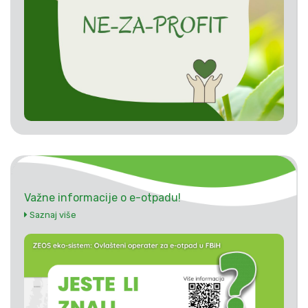
Važne informacije o e-otpadu!
Saznaj više