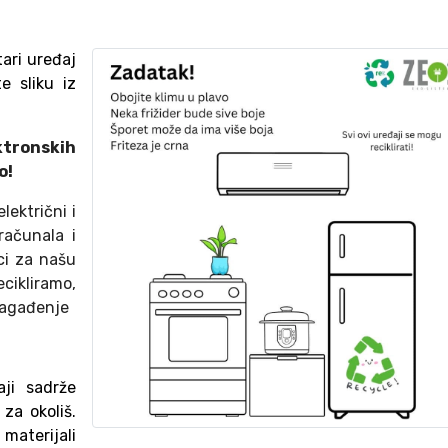
tari uređaj
te sliku iz
tronskih
o!
lektrični i
računala i
ci za našu
ecikliramo,
zagađenje
aji sadrže
 za okoliš.
materijali