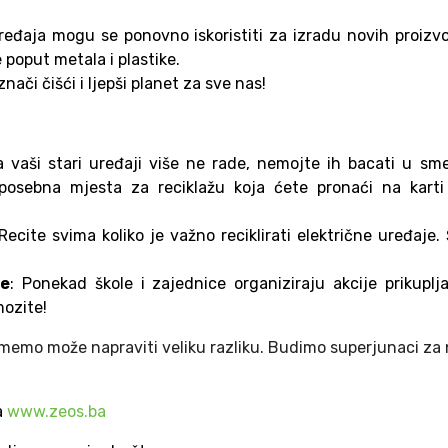
uređaja mogu se ponovno iskoristiti za izradu novih proizv
poput metala i plastike.
nači čišći i ljepši planet za sve nas!
a vaši stari uređaji više ne rade, nemojte ih bacati u sm
posebna mjesta za reciklažu koja ćete pronaći na karti
 Recite svima koliko je važno reciklirati električne uređaje.
že
: Ponekad škole i zajednice organiziraju akcije prikuplj
mozite!
zmemo može napraviti veliku razliku. Budimo superjunaci za
a
www.zeos.ba