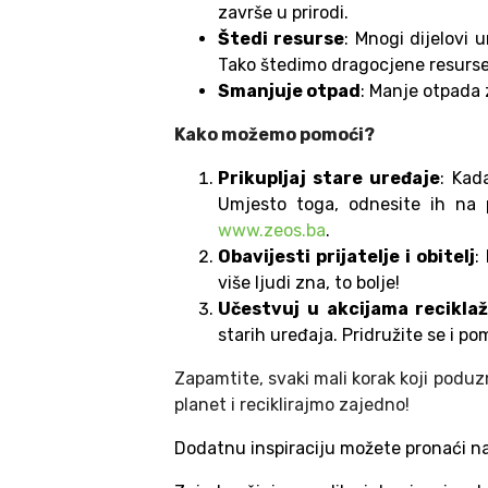
završe u prirodi.
Štedi resurse
: Mnogi dijelovi 
Tako štedimo dragocjene resurse 
Smanjuje otpad
: Manje otpada z
Kako možemo pomoći?
Prikupljaj stare uređaje
: Kad
Umjesto toga, odnesite ih na 
www.zeos.ba
.
Obavijesti prijatelje i obitelj
:
više ljudi zna, to bolje!
Učestvuj u akcijama recikla
starih uređaja. Pridružite se i po
Zapamtite, svaki mali korak koji podu
planet i reciklirajmo zajedno!
Dodatnu inspiraciju možete pronaći n