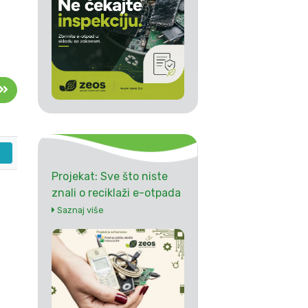
Projekat: Sve što niste
znali o reciklaži e-otpada
Saznaj više