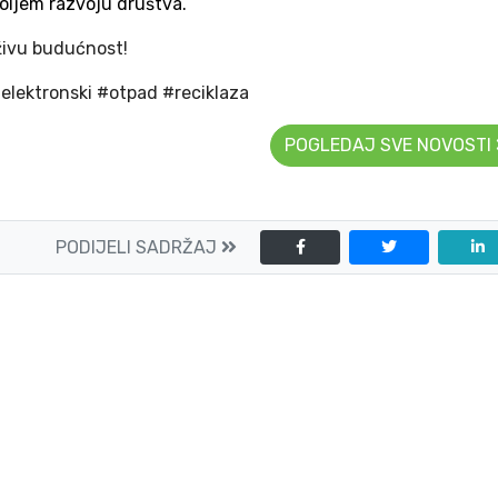
boljem razvoju društva.
živu budućnost!
elektronski #otpad #reciklaza
POGLEDAJ SVE NOVOSTI
PODIJELI SADRŽAJ