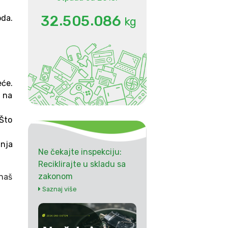
.
.
3
2
5
0
5
0
8
6
oda.
kg
eće.
 na
 Što
anja
Ne čekajte inspekciju:
Reciklirajte u skladu sa
zakonom
 naš
Saznaj više