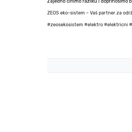
Zajedno činimo razliku i doprinosimo 
ZEOS eko-sistem – Vaš partner za odr
#zeosekosistem #elektro #elektricni #