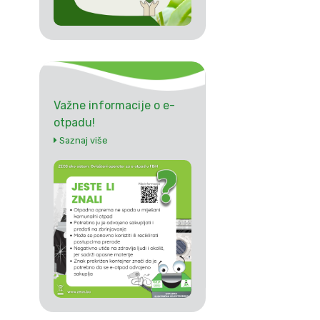
Važne informacije o e-
otpadu!
Saznaj više