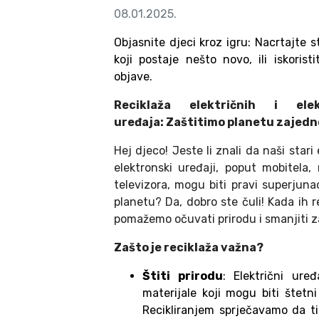
08.01.2025.
Objasnite djeci kroz igru: Nacrtajte s
koji postaje nešto novo, ili iskoristi
objave.
Reciklaža električnih i elek
uređaja: Zaštitimo planetu zajedn
Hej djeco! Jeste li znali da naši stari e
elektronski uređaji, poput mobitela, 
televizora, mogu biti pravi superjuna
planetu? Da, dobro ste čuli! Kada ih r
pomažemo očuvati prirodu i smanjiti 
Zašto je reciklaža važna?
Štiti prirodu
: Električni uređ
materijale koji mogu biti štetni
Recikliranjem sprječavamo da ti 