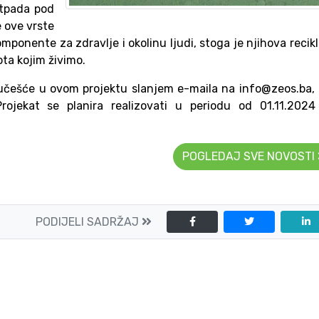
otpada pod
e ove vrste
mponente za zdravlje i okolinu ljudi, stoga je njihova recik
ota kojim živimo.
učešće u ovom projektu slanjem e-maila na info@zeos.ba, 
Projekat se planira realizovati u periodu od 01.11.2024
POGLEDAJ SVE NOVOSTI
PODIJELI SADRŽAJ