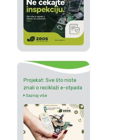
Projekat: Sve što niste
znali o reciklaži e-otpada
Saznaj više