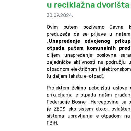
u reciklažna dvorišta
30.09.2024.
Ovim putem pozivamo Javna k
preduzeća da se prijave u našem 
„
Unapređenje odvojenog prikupl
otpada putem komunalnih pred
ciljem unapređenja poslovne sara
zajedničke aktivnosti na području u
otpadnom električnom i elektronsk
(u daljem tekstu e-otpad).
Projektom želimo poboljšati uslove
prikupljanja e-otpada našim građa
Federacije Bosne i Hercegovine, sa 
je ZEOS eko-sistem d.o.o., ovlašten
sistema upravljanja e-otpadom na
FBiH.