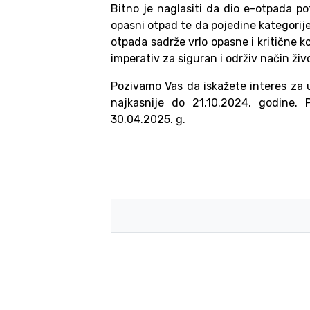
Bitno je naglasiti da dio e-otpada p
opasni otpad te da pojedine kategorij
otpada sadrže vrlo opasne i kritične ko
imperativ za siguran i održiv način živ
Pozivamo Vas da iskažete interes za 
najkasnije do 21.10.2024. godine. 
30.04.2025. g.