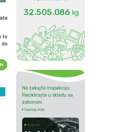
.
.
3
2
5
0
5
0
8
6
kg
laža
i to
 do
Ne čekajte inspekciju:
Reciklirajte u skladu sa
zakonom
Saznaj više