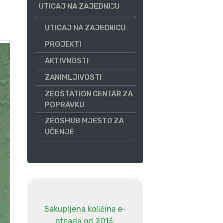
UTICAJ NA ZAJEDNICU
UTICAJ NA ZAJEDNICU
PROJEKTI
AKTIVNOSTI
ZANIMLJIVOSTI
ZEOSTATION CENTAR ZA
POPRAVKU
ZEOSHUB MJESTO ZA
UČENJE
Sakupljena količina e-
otpada od 2013.