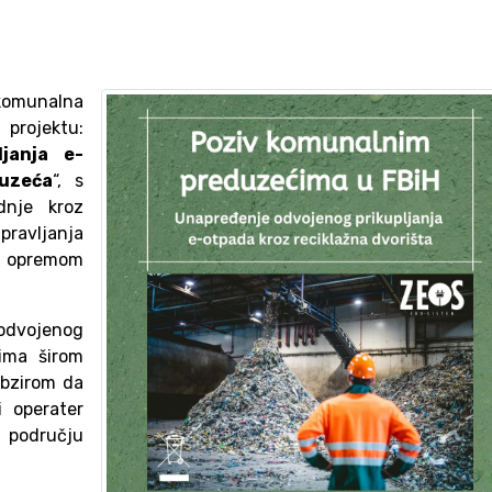
omunalna
projektu:
janja e-
uzeća
“, s
dnje kroz
pravljanja
om opremom
 odvojenog
nima širom
obzirom da
i operater
 području