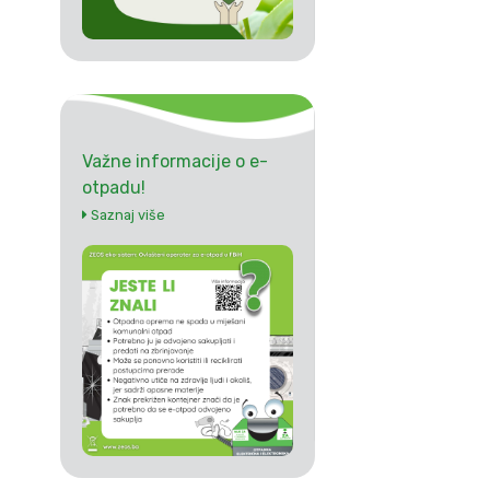
Važne informacije o e-
otpadu!
Saznaj više