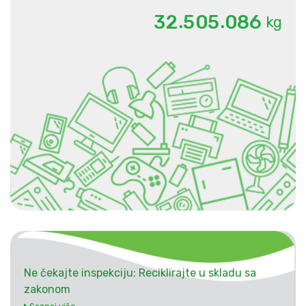
.
.
3
2
5
0
5
0
8
6
kg
Ne čekajte inspekciju: Reciklirajte u skladu sa
zakonom