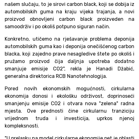
našem slučaju, to je sirovi carbon black, koji se dobija iz
automobilskih guma na kraju vijeka trajanja, a novi
proizvod obnovljeni carbon black proizveden na
samoodrživ i po okoliš potpuno siguran način.
Konkretno, utičemo na rješavanje problema deponija
automobilskih guma kao i deponija onečišćenog carbon
blacka, koji zajedno prave nesagledive štete po okoliš i
pružamo proizvod čija daljnja upotreba dodatno
smanjuje emisije CO2", rekla je Hanadi Džabić,
generalna direktorica RCB Nanotehnologija.
Pored novih ekonomskih mogućnosti, cirkularna
ekonomija donosi i ekološku održivost, doprinoseći
smanjenju emisije CO2 i otvara nova "zelena" radna
mjesta. Ove prednosti čine cirkularnu tranziciju
vrijednom truda i investicija, uprkos njenoj
kompleksnosti.
"U prelasku na model cirkularne ekonomije pet je oblasti