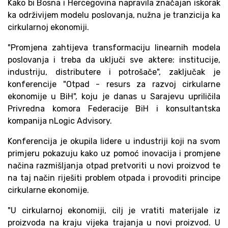
Kako bi Bosna i Hercegovina napravila značajan iskorak
ka održivijem modelu poslovanja, nužna je tranzicija ka
cirkularnoj ekonomiji.
"Promjena zahtijeva transformaciju linearnih modela
poslovanja i treba da uključi sve aktere: institucije,
industriju, distributere i potrošače", zaključak je
konferencije "Otpad - resurs za razvoj cirkularne
ekonomije u BiH", koju je danas u Sarajevu upriličila
Privredna komora Federacije BiH i konsultantska
kompanija nLogic Advisory.
Konferencija je okupila lidere u industriji koji na svom
primjeru pokazuju kako uz pomoć inovacija i promjene
načina razmišljanja otpad pretvoriti u novi proizvod te
na taj način riješiti problem otpada i provoditi principe
cirkularne ekonomije.
"U cirkularnoj ekonomiji, cilj je vratiti materijale iz
proizvoda na kraju vijeka trajanja u novi proizvod. U