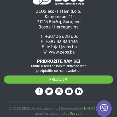
ZEOS eko-sistem d.o.o.
Kamenolom 11
71215 Blažuj, Sarajevo
Bosna i Hercegovina
T
+387 33 628 606
F
+387 33 830 136
E
info[at]zeos.ba
W
www.zeos.ba
PRIDRUŽITE NAM SE!
Budite u toku sa našim aktivnostima,
pretplatite se na newsletter
PRIJAVA
© 2020 ZEOS eko-sistem d.o.o. | Developed by
ENIGMA
| Vector
graphics designed by
Freepik