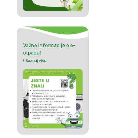
Važne informacije o e-
otpadu!
Saznaj više