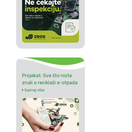
Projekat: Sve što niste
znali o reciklaži e-otpada
Saznaj više