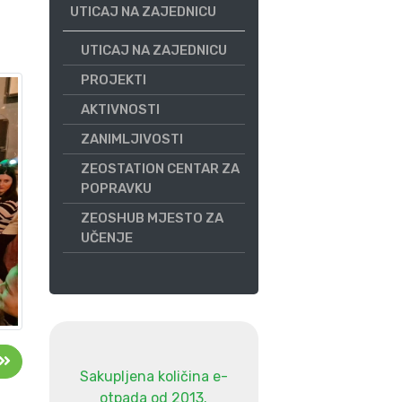
UTICAJ NA ZAJEDNICU
UTICAJ NA ZAJEDNICU
PROJEKTI
AKTIVNOSTI
ZANIMLJIVOSTI
ZEOSTATION CENTAR ZA
POPRAVKU
ZEOSHUB MJESTO ZA
UČENJE
Sakupljena količina e-
otpada od 2013.