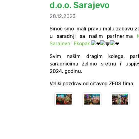
d.o.o. Sarajevo
28.12.2023.
Sinoć smo imali pravu malu zabavu z
u saradnji sa našim partnerima
Sarajevo
i
Ekopak
Svim našim dragim kolega, part
saradnicima želimo sretnu i uspj
2024. godinu.
Veliki pozdrav od čitavog ZEOS tima.