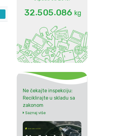
.
.
3
2
5
0
5
0
8
6
kg
Ne čekajte inspekciju:
Reciklirajte u skladu sa
zakonom
Saznaj više