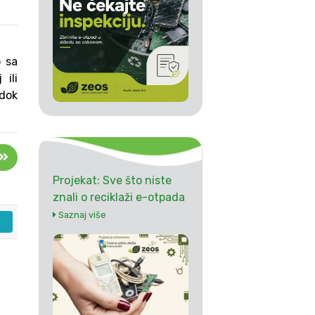
o sa
ili
 dok
Projekat: Sve što niste
znali o reciklaži e-otpada
Saznaj više