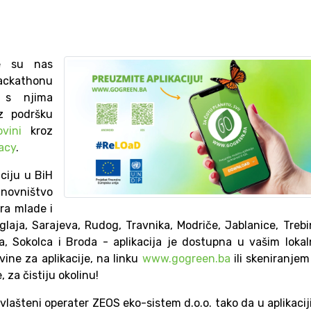
be su nas
ckathonu
 s njima
z podršku
vini
kroz
acy
.
aciju u
BiH
tanovništvo
ira mlade i
laja, Sarajeva, Rudog, Travnika, Modriče, Jablanice, Trebi
nja, Sokolca i Broda - aplikacija je dostupna u vašim loka
ine za aplikacije, na linku
www.gogreen.ba
ili skeniranje
za čistiju okolinu!
vlašteni operater ZEOS eko-sistem d.o.o. tako da u aplikacij