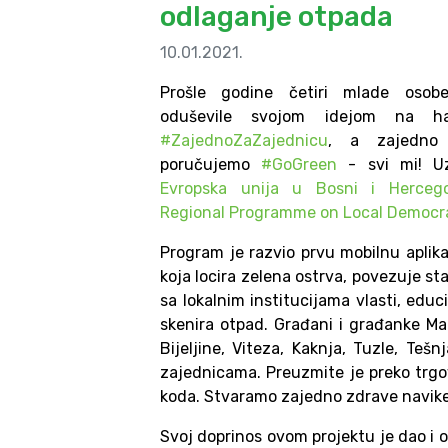
odlaganje otpada
10.01.2021.
Prošle godine četiri mlade oso
oduševile svojom idejom na ha
#ZajednoZaZajednicu
, a zajedno
poručujemo
#GoGreen
- svi mi! U
Evropska unija u Bosni i Hercego
Regional Programme on Local Democr
Program je razvio prvu mobilnu aplik
koja locira zelena ostrva, povezuje s
sa lokalnim institucijama vlasti, educ
skenira otpad. Građani i građanke Mag
Bijeljine, Viteza, Kaknja, Tuzle, Teš
zajednicama. Preuzmite je preko trgov
koda. Stvaramo zajedno zdrave navike, 
Svoj doprinos ovom projektu je dao i o