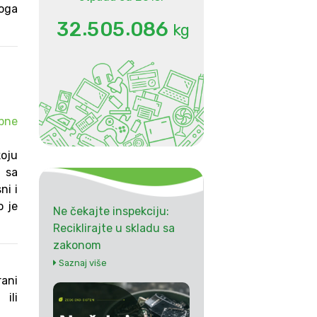
toga
.
.
3
2
5
0
5
0
8
6
kg
upne
oju
 sa
ni i
o je
Ne čekajte inspekciju:
Reciklirajte u skladu sa
zakonom
Saznaj više
rani
ili