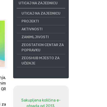
UTICAJ NA ZAJEDNICU
UTICAJ NA ZAJEDNICU
PROJEKTI
AKTIVNOSTI
ZANIMLJIVOSTI
ZEOSTATION CENTAR ZA
POPRAVKU
ZEOSHUB MJESTO ZA
UČENJE
nja,
lnim
m QR
Sakupljena količina e-
i za
otpada od 2013.