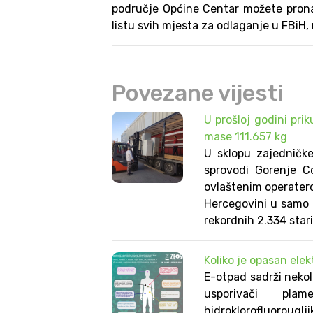
područje Općine Centar možete pronaći
listu svih mjesta za odlaganje u FBiH
Povezane vijesti
U prošloj godini pri
mase 111.657 kg
U sklopu zajedničk
sprovodi Gorenje C
ovlaštenim operater
Hercegovini u samo d
rekordnih 2.334 star
Koliko je opasan elek
E-otpad sadrži nekoli
usporivači plam
hidroklorofluorouglji