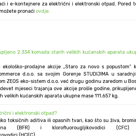
 i e-kontejnere za električni i elektronski otpad. Pored 
, možete pronaći
ovdje.
kupljeno 2.334 komada starih velikih kućanskih aparata uk
e ekološko-prodajne akcije „Staro za novo s popustom“ k
ommerce d.o.o. sa svojim Gorenje STUDIJIMA u saradnji
om ZEOS eko-sistem d.o.o. već drugu godinu zaredom u Bos
evet mjeseci trajanja ove akcije prošle godine, prikupljen
ih velikih kućanskih aparata ukupne mase 111.657 kg.
trični i elektronski otpad?
ko toksičnih aditiva ili opasnih tvari, kao što su živa, bromi
ena (BFR) i klorofluorougljikovodici (CFC) 
kovodici (HCFC).