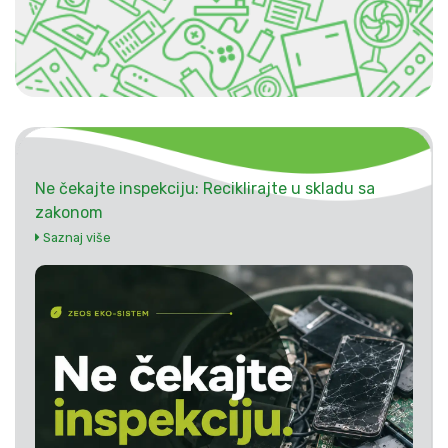
Ne čekajte inspekciju: Reciklirajte u skladu sa
zakonom
Saznaj više