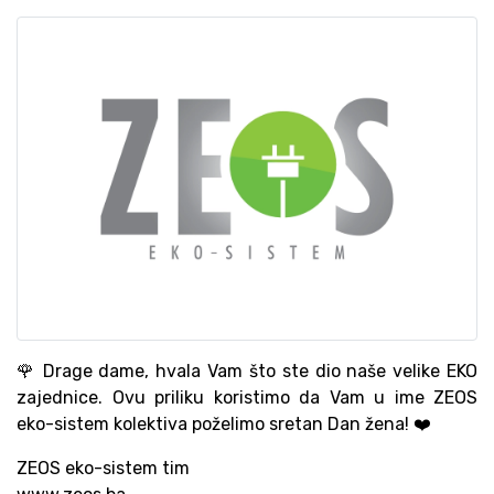
🌹 Drage dame, hvala Vam što ste dio naše velike EKO
zajednice. Ovu priliku koristimo da Vam u ime ZEOS
eko-sistem kolektiva poželimo sretan Dan žena! ❤️
ZEOS eko-sistem tim