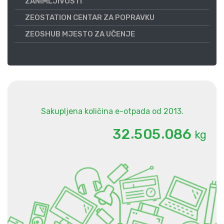
ZANIMLJIVOSTI
ZEOSTATION CENTAR ZA POPRAVKU
ZEOSHUB MJESTO ZA UČENJE
Sakupljena količina e-otpada od 2013.
.
.
3
2
5
0
5
0
8
6
kg