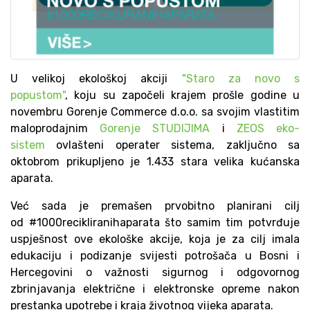
U velikoj ekološkoj akciji
"Staro za novo s
popustom"
, koju su započeli krajem prošle godine u
novembru Gorenje Commerce d.o.o. sa svojim vlastitim
maloprodajnim
Gorenje STUDIJIMA
i
ZEOS eko-
sistem
ovlašteni operater sistema, zaključno sa
oktobrom prikupljeno je 1.433 stara velika kućanska
aparata.
Već sada je premašen prvobitno planirani cilj
od #1000recikliranihaparata što samim tim potvrđuje
uspješnost ove ekološke akcije, koja je za cilj imala
edukaciju i podizanje svijesti potrošača u Bosni i
Hercegovini o važnosti sigurnog i odgovornog
zbrinjavanja električne i elektronske opreme nakon
prestanka upotrebe i kraja životnog vijeka aparata.