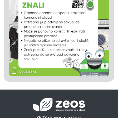
ZEOS eko-sistem d.o.o.