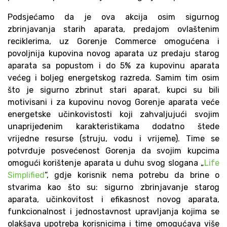
Podsjećamo da je ova akcija osim sigurnog
zbrinjavanja starih aparata, predajom ovlaštenim
reciklerima, uz Gorenje Commerce omogućena i
povoljnija kupovina novog aparata uz predaju starog
aparata sa popustom i do 5% za kupovinu aparata
većeg i boljeg energetskog razreda. Samim tim osim
što je sigurno zbrinut stari aparat, kupci su bili
motivisani i za kupovinu novog Gorenje aparata veće
energetske učinkovistosti koji zahvaljujući svojim
unaprijeđenim karakteristikama dodatno štede
vrijedne resurse (struju, vodu i vrijeme). Time se
potvrđuje posvećenost Gorenja da svojim kupcima
omogući korištenje aparata u duhu svog slogana „
Life
Simplified
“, gdje korisnik nema potrebu da brine o
stvarima kao što su: sigurno zbrinjavanje starog
aparata, učinkovitost i efikasnost novog aparata,
funkcionalnost i jednostavnost upravljanja kojima se
olakšava upotreba korisnicima i time omogućava više