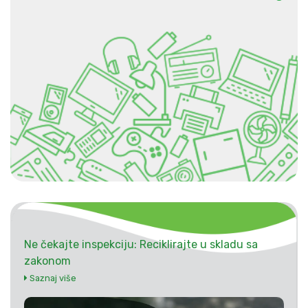
Ne čekajte inspekciju: Reciklirajte u skladu sa
zakonom
Saznaj više