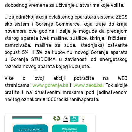
slobodnog vremena za uživanje u stvarima koje volite.
U zajedničkoj akciji ovlaštenog operatera sistema ZEOS
eko-sistem i Gorenje Commerce, koja traje do kraja
novembra ove godine i dalje je moguće da predajom
starog aparata (veš mašine, sušilice, škrinje, frižidera,
zamrzivača, mašine za suđe, štednjaka) ostvarite
popust 5% ili 3% za kupovinu novog Gorenje aparata
u Gorenje STUDIJIMA u zavisnosti od energetskog
razreda novog aparata kojeg kupujete.
Više o ovoj akciji potražite na WEB
stranicama:
www.gorenje.ba
i
www.zeos.ba
. Tok akcije
pratite i na društvenim mrežama pod jedinstvenom
hešteg oznakom #1000recikliranihaparata.