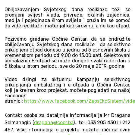
Obilježavanjem Svjetskog dana reciklaže teži se
promjeni svijesti vlada, privrede, lokalnih zajednica,
medija i pojedinaca širom svijeta i pruža im se pomoć
da vide reciklažni materijal kao sirovinu, a ne kao otpad.
Pozivamo građane Općine Centar, da se pridružite
obilježavanju Svjetskog dana reciklaže i da selektivno
prikupljeni otpad donesu u jednu od 5 osnovnih škola u
vremenskom periodu od 9.00 do 15.00 sati. Selektovani
ambalažni i E-otpad se može donijeti svaki radni dan u
5 škola, u istom periodu, sve do 20 maja 2019. godine.
Video džingl za aktuelnu kampanju selektivnog
prikupljanja
ambalažnog i e-otpada
u Općini Centar,
koji je kreiran kroz projekat, možete pogledati na našoj
Facebook
stranici:
https://www.facebook.com/ZeosEkoSistem/vid
Kontakt osoba za detaljnije informacije je Mr Dragana
Selmanagić (
dragana@coor.ba
), tel: 033 205 430 ili 212
467. Više informacija o projektu možete naći na ovim