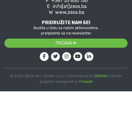
F
+387 33 830 136
E
info[at]zeos.ba
W
www.zeos.ba
PRIDRUŽITE NAM SE!
Budite u toku sa našim aktivnostima,
pretplatite se na newsletter
PRIJAVA
© 2020 ZEOS eko-sistem d.o.o. | Developed by
ENIGMA
| Vector
graphics designed by
Freepik