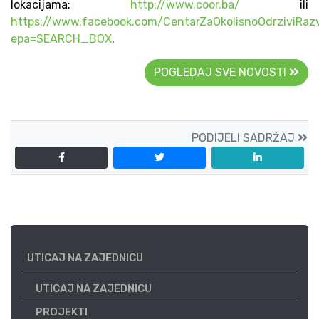
lokacijama:
http://www.coor.ba/
ili
https://www.facebook.com/CentarZaOkolisnoOdrziviRaz
epa=SEARCH_BOX
.
POGLEDAJ SVE NOVOSTI
PODIJELI SADRŽAJ
UTICAJ NA ZAJEDNICU
UTICAJ NA ZAJEDNICU
PROJEKTI