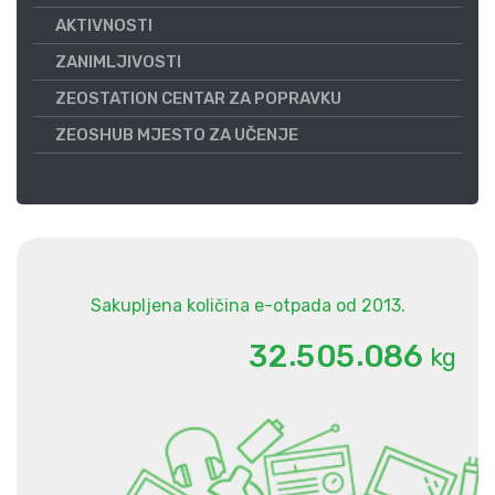
AKTIVNOSTI
ZANIMLJIVOSTI
ZEOSTATION CENTAR ZA POPRAVKU
ZEOSHUB MJESTO ZA UČENJE
Sakupljena količina e-otpada od 2013.
.
.
3
2
5
0
5
0
8
6
kg