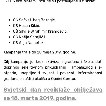
i ZEOS eko-sistem. Posude su postavljene u 5 škola:
OŠ Safvet-beg Bašagić,
OŠ Hasan Kikić,
OŠ Silvije Strahimir Kranjčević,
OŠ Nafija Sarajlić i
OŠ Alija Nametak.
Kampanja traje do 20 maja 2019. godine.
Cilj kampanje je, kroz aktivizam građana i škola, dati
doprinos
selektivnom prikupljanju ambalažnog i e-
otpada, unaprijediti svijest i povećati informiranost
građana o zaštiti okoliša u Općini Centar.
Svjetski dan reciklaže obilježava
se 18. marta 2019. godine.