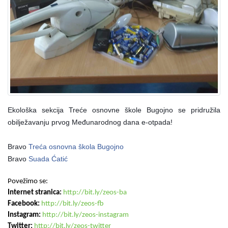
Ekološka sekcija Treće osnovne škole Bugojno se pridružila
obilježavanju prvog Međunarodnog dana e-otpada!
Bravo
Treća osnovna škola Bugojno
Bravo
Suada Ćatić
Povežimo se:
Internet stranica:
http://bit.ly/zeos-ba
Facebook:
http://bit.ly/zeos-fb
Instagram:
http://bit.ly/zeos-instagram
Twitter:
http://bit.ly/zeos-twitte
r