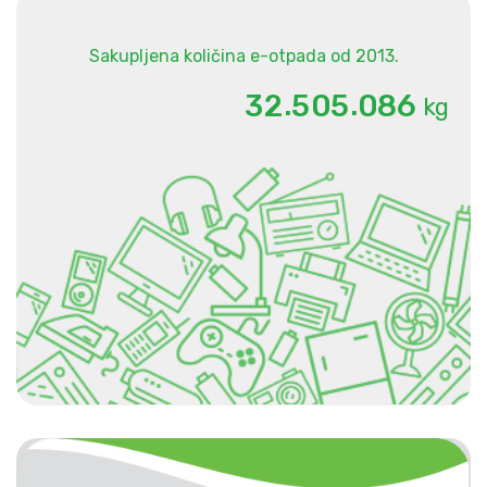
Sakupljena količina e-otpada od 2013.
.
.
3
2
5
0
5
0
8
6
kg