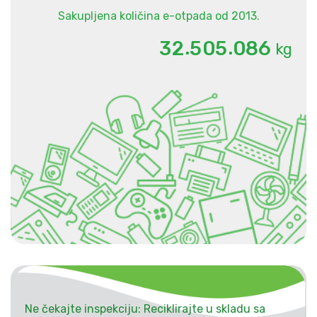
Sakupljena količina e-otpada od 2013.
.
.
3
2
5
0
5
0
8
6
kg
Ne čekajte inspekciju: Reciklirajte u skladu sa