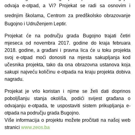
odvaja e-otpad, a Vi? Projekat se radi sa osnovim i
srednjim školama, Centrom za predško
lsko obrazovanje
Bugojno i Udruženjem Leptir.
Projekat će na području grada Bugojno trajati četiri
mjeseca od novembra 2017. godine do kraja februara
2018. godine, a građani i pravna lica će u toku projekta
svoj e-otpad moći donositi na mjesta sakupljanja kod
učesnika projekta, tako da ona obrazovna ustanova koja
sakupi najveću količinu e-otpada na kraju projekta dobiva
nagradu.
Projekat je vrlo koristan i njime se želi dati doprinos
poboljšanju stanja okoliša, podići svijest građana o
odvajanju e-otpada, te uspostaviti sistem prikupljanja e-
otpada na području grada Bugojno.
Više informacija o projektu možete pročitati na našoj web
stranici
www.zeos.ba