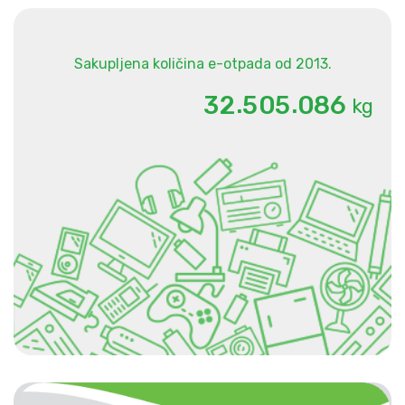
Sakupljena količina e-otpada od 2013.
.
.
3
2
5
0
5
0
8
6
kg