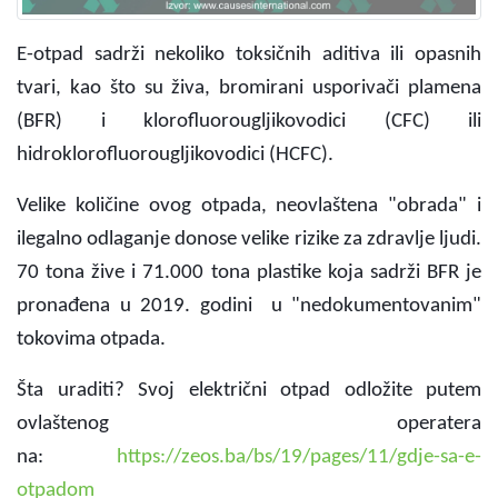
E-otpad sadrži nekoliko toksičnih aditiva ili opasnih
tvari, kao što su živa, bromirani usporivači plamena
(BFR) i klorofluorougljikovodici (CFC) ili
hidroklorofluorougljikovodici (HCFC).
Velike količine ovog otpada, neovlaštena "obrada" i
ilegalno odlaganje donose velike rizike za zdravlje ljudi.
70 tona žive i 71.000 tona plastike koja sadrži BFR je
pronađena u 2019. godini u "nedokumentovanim"
tokovima otpada.
Šta uraditi? Svoj električni otpad odložite putem
ovlaštenog operatera
na:
https://zeos.ba/bs/19/pages/11/gdje-sa-e-
otpadom