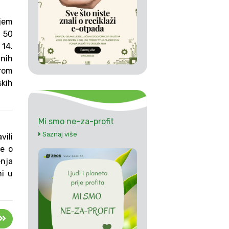
ljem
z 50
14.
tnih
irom
skih
Mi smo ne-za-profit
Saznaj više
vili
je o
enja
ni u