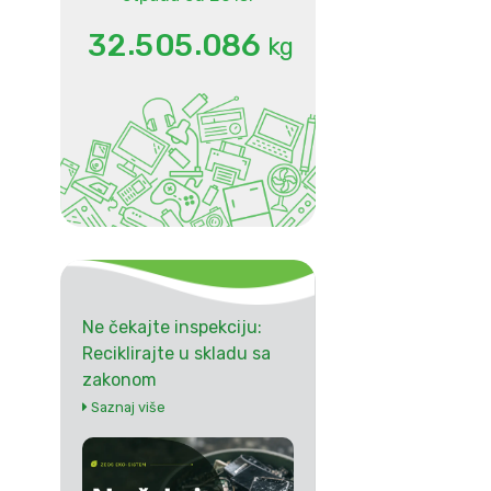
.
.
3
2
5
0
5
0
8
6
kg
Ne čekajte inspekciju:
Reciklirajte u skladu sa
zakonom
Saznaj više