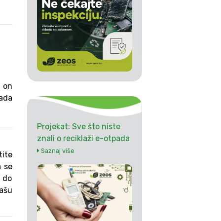
, on
pada
Projekat: Sve što niste
znali o reciklaži e-otpada
Saznaj više
tite
a se
 do
našu