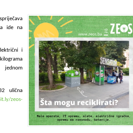
spriječava
a ide na
ektrični i
kilograma
o jednom
32 ulična
it.ly/zeos-