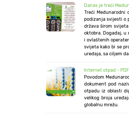
Danas je treći Međun
Treći Međunarodni d
podizanja svijesti o
država širom svije
oktobra. Događaj, u
i ovlaštenih operate
svijeta kako bi se p
uređaja, sa ciljem d
Internet otpad - PDF
Povodom Međunarodno
dokument pod nazivo
otpadu iz oblasti di
velikog broja uređaj
globalnu mrežu.