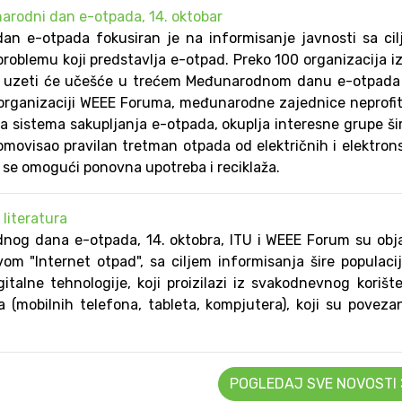
arodni dan e-otpada, 14. oktobar
an e-otpada fokusiran je na informisanje javnosti sa ci
 problemu koji predstavlja e-otpad. Preko 100 organizacija i
ta uzeti će učešće u trećem Međunarodnom danu e-otpada 
 organizaciji WEEE Foruma, međunarodne zajednice neprofi
ra sistema sakupljanja e-otpada, okuplja interesne grupe š
romovisao pravilan tretman otpada od električnih i elektron
a se omogući ponovna upotreba i reciklaža.
 literatura
g dana e-otpada, 14. oktobra, ITU i WEEE Forum su obja
m "Internet otpad", sa ciljem informisanja šire populaci
gitalne tehnologije, koji proizilazi iz svakodnevnog korišt
a (mobilnih telefona, tableta, kompjutera), koji su poveza
POGLEDAJ SVE NOVOSTI