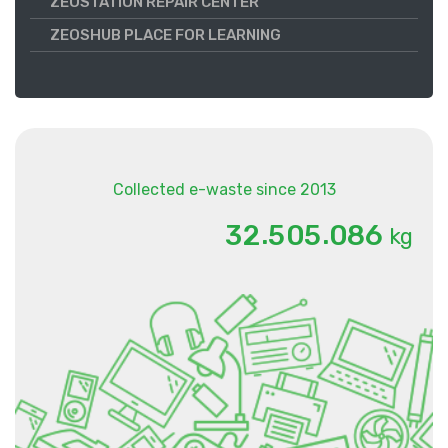
ZEOSTATION REPAIR CENTER
ZEOSHUB PLACE FOR LEARNING
Collected e-waste since 2013
.
.
3
2
5
0
5
0
8
6
kg