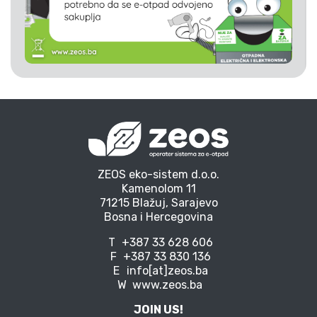
ZEOS eko-sistem d.o.o.
Kamenolom 11
71215 Blažuj, Sarajevo
Bosna i Hercegovina
T
+387 33 628 606
F
+387 33 830 136
E
info[at]zeos.ba
W
www.zeos.ba
JOIN US!