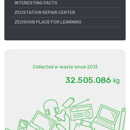
INTERESTING FACTS
ZEOSTATION REPAIR CENTER
ZEOSHUB PLACE FOR LEARNING
Collected e-waste since 2013
.
.
3
2
5
0
5
0
8
6
kg