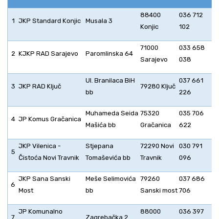
88400
036 712
1
JKP Standard Konjic
Musala 3
Konjic
102
71000
033 658
2
KJKP RAD Sarajevo
Paromlinska 64
Sarajevo
038
Ul. Branilaca BiH
037 661
3
JKP RAD Ključ
79280 Ključ
bb
226
Muhameda Seida
75320
035 706
4
JP Komus Gračanica
Mašića bb
Gračanica
622
JKP Vilenica -
Stjepana
72290 Novi
030 791
5
Čistoća Novi Travnik
Tomaševića bb
Travnik
096
JKP Sana Sanski
Meše Selimovića
79260
037 686
6
Most
bb
Sanski most
706
JP Komunalno
88000
036 397
7
Zagrebačka 2