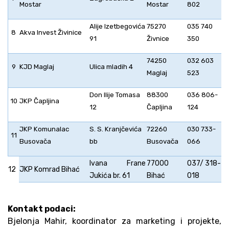
Mostar
Mostar
802
Alije Izetbegovića
75270
035 740
8
Akva Invest Živinice
91
Živnice
350
74250
032 603
9
KJD Maglaj
Ulica mladih 4
Maglaj
523
Don Ilije Tomasa
88300
036 806-
10
JKP Čapljina
12
Čapljina
124
JKP Komunalac
S. S. Kranjčevića
72260
030 733-
11
Busovača
bb
Busovača
066
Ivana Frane
77000
037/ 318-
12
JKP Komrad Bihać
Jukića br. 61
Bihać
018
Kontakt podaci:
Bjelonja Mahir, koordinator za marketing i projekte,