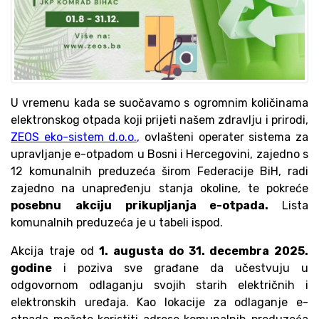
U vremenu kada se suočavamo s ogromnim količinama
elektronskog otpada koji prijeti našem zdravlju i prirodi,
ZEOS eko-sistem d.o.o.,
ovlašteni operater sistema za
upravljanje e-otpadom u Bosni i Hercegovini, zajedno s
12 komunalnih preduzeća širom Federacije BiH, radi
zajedno na unapređenju stanja okoline, te pokreće
posebnu
akciju prikupljanja e-otpada.
Lista
komunalnih preduzeća je u tabeli ispod.
Akcija traje od
1. augusta do 31. decembra 2025.
godine
i poziva sve građane da učestvuju u
odgovornom odlaganju svojih starih električnih i
elektronskih uređaja. Kao lokacije za odlaganje e-