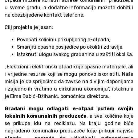
otpada možete koristiti adrese komunalnih preduzeća
u svome gradu, a dodatne informacije možete dobiti i
na obezbijeđene kontakt telefone.
Cilj projekta je jasan:
Povećati količinu prikupljenog e-otpada,
Smanjiti opasne posljedice po okoliš i zdravlje,
Istaknuti ulogu svakog građanina u zaštiti okoliša.
„Električni i elektronski otpad krije opasne materijale, ali
i vrijedne resurse koji se mogu ponovo iskoristiti. Naša
misija je da spriječimo da završe na divljim deponijama
i zajedno ih vratimo u cirkularnu ekonomiju“, istaknula
je Elma Babić-Džihanić, pomoćnica direktora.
Građani mogu odlagati e-otpad putem svojih
lokalnih komunalnih preduzeća
, a sve količine koje
se prikupe idu na reciklažu. Na kraju godine biće
nagrađeno komunalno preduzeće koje prikupi najviše