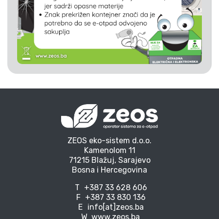
ZEOS eko-sistem d.o.o.
Kamenolom 11
71215 Blažuj, Sarajevo
Bosna i Hercegovina
T
+387 33 628 606
F
+387 33 830 136
E
info[at]zeos.ba
W
www.zeos.ba