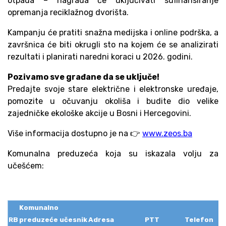
otpada – nagrada će uključivati sufinansiranje
opremanja reciklažnog dvorišta.
Kampanju će pratiti snažna medijska i online podrška, a
završnica će biti okrugli sto na kojem će se analizirati
rezultati i planirati naredni koraci u 2026. godini.
Pozivamo sve građane da se uključe!
Predajte svoje stare električne i elektronske uređaje,
pomozite u očuvanju okoliša i budite dio velike
zajedničke ekološke akcije u Bosni i Hercegovini.
Više informacija dostupno je na 👉
www.zeos.ba
Komunalna preduzeća koja su iskazala volju za
učešćem:
Komunalno
RB
preduzeće učesnik
Adresa
PTT
Telefon