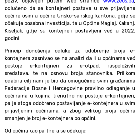
poziv, objavljen putem web stranice
www.zeos.ba
,
odlučeno da se kontejneri postave u sve prijavljene
općine osim u općine Unsko-sanskog kantona, gdje se
očekuje posebna investicija, te u Općine Maglaj, Kakanj,
Kiseljak, gdje su kontejneri postavljeni već u 2022.
godini.
Princip donošenja odluke za odobrenje broja e-
kontejnera zasnivao se na analizi da li u općinama već
postoje e-kontejneri za e-otpad, raspoloživih
sredstava, te na osnovu broja stanovnika. Prilikom
odabira cilj nam je bio da omogućimo svim građanima
Federacije Bosne i Hercegovine pravilno odlaganje u
općinama u kojima trenutno ne postoje e-kontejneri,
pa je stoga odobreno postavljanje e-kontejnera u svim
prijavljenim općinama, a zbog velikog broja općina
smanjen je broj e-kontejnera po općini.
Od općina kao partnera se očekuje: