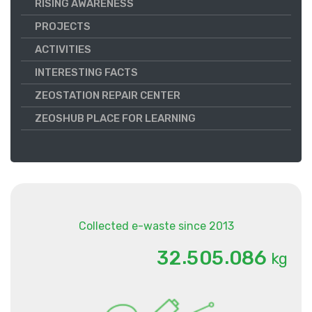
RISING AWARENESS
PROJECTS
ACTIVITIES
INTERESTING FACTS
ZEOSTATION REPAIR CENTER
ZEOSHUB PLACE FOR LEARNING
Collected e-waste since 2013
.
.
3
2
5
0
5
0
8
6
kg