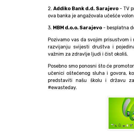
2.
Addiko Bank d.d. Sarajevo
- TV p
ova banka je angažovala učešće volont
3.
MBM d.o.o. Sarajevo
- besplatna d
Pozivamo vas da svojim prisustvom i
razvijanju svijesti društva i pojed
važnim za zdravlje ljudi i čist okoliš.
Posebno smo ponosni što će promotor
učenici oštećenog sluha i govora, ko
predstaviti našu školu i državu za
#ewasteday.