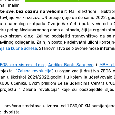
 na malim
te sve, bez obzira na veličinu!“.
Mali električni i elektro
stavljaju veliki izazov. UN procjenjuje da će samo 2022. go
na tona malog e-otpada. Ovo je čak četiri puta veće od te
kviru petog Međunarodnog dana e-otpada, čiji je organizato
ko-sistem d.o.o. Želimo podsjetiti stanovništvo da se m
avilnog odlaganja. Za njih postoje adekvatni ulični kontejne
ja sa kućne adrese
. Stanovništvo se o ovome može informi
EOS eko-sistem d.o.o.,
Addiko Bank Sarajevo
i
MBM d.o
projekta
"Zelena revolucija",
u organizaciji društva ZEOS e
zovan u školskoj 2021/2022.godini i u kojem je učestvovalo
88.000 učenika. Ovom prilikom će se učenicima Centra uruči
rojektu " Zelena revolucija" koje su obezbijedile sljed
- novčana sredstava u iznosu od 1.050,00 KM namijenjen
g dvorišta;