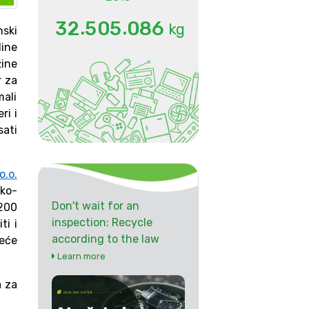
.
.
3
2
5
0
5
0
8
6
kg
nski
dine
žine
r za
ali
ri i
sati
.o.
ko-
Don't wait for an
 200
inspection: Recycle
ti i
according to the law
eće
Learn more
a za