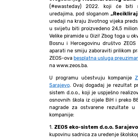
(#ewasteday) 2022. koji će biti
uređajima, pod sloganom
„Recikliraj
uređaji na kraju životnog vijeka pred
u svijetu biti proizvedeno 24,5 milio
Velike piramide u Gizi! Zbog toga u o
Bosnu i Hercegovinu društvo ZEOS e
aparati ne smiju zaboraviti prilikom pr
ZEOS-ova
besplatna usluga preuziman
na www.zeos.ba.
U programu učestvuju kompanije
Z
Sarajevo
. Ovaj događaj je rezultat 
sistem d.o.o., koji je uspješno reali
osnovnih škola iz cijele BiH i preko 
nagrade za ostvarene rezultate u p
kompanije:
1.
ZEOS eko-sistem d.o.o. Sarajevo
kupovinu sadnica za uređenje školsko