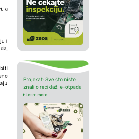
i, a
ju i
ada,
biti
veno
Projekat: Sve što niste
aju
znali o reciklaži e-otpada
Learn more