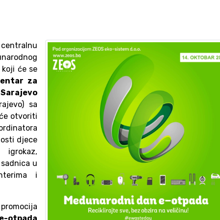
entralnu
unarodnog
koji će se
entar za
 Sarajevo
rajevo) sa
će otvoriti
rdinatora
nosti djece
 igrokaz,
 sadnica u
nterima i
 promocija
e-otpada