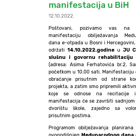
manifestacija u BiH
12.10.2022.
Poštovani, pozivamo vas na c
manifestaciju obilježavanja Međ
dana e-otpada u Bosni i Hercegovini, 
održati
14.10.2022.godine
u
JU C
slušnu i govornu rehabilitaciju
(adresa: Asima Ferhatovića br.2, Sa
početkom u 10.00 sati. Manifestaciju 
obraćanje prisutnim od strane koo
projekta, a zatim smo pripremili aktiv
koje se odnose na recitacije i
manifestacija će se završiti sadnjom
dvorištu škole, zajedno sa volo
prisutnim gostima.
Programom obilježavanja planirana
ovogodišnjeg
Međunarodnog dana 