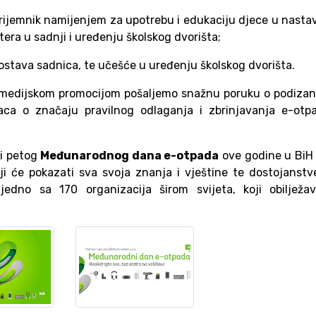
rijemnik namijenjem za upotrebu i edukaciju djece u nastav
era u sadnji i uređenju školskog dvorišta;
ostava sadnica, te učešće u uređenju školskog dvorišta.
 medijskom promocijom pošaljemo snažnu poruku o podizan
inaca o značaju pravilnog odlaganja i zbrinjavanja e-otp
i petog
Međunarodnog dana e-otpada
ove godine u BiH 
ji će pokazati sva svoja znanja i vještine te dostojanst
jedno sa 170 organizacija širom svijeta, koji obilježav