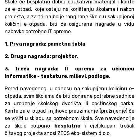
Škole će besplatno dobiti edukativni materijal i kante
za e-otpad, koje ostaju na korištenju školama i nakon
projekta, a za tri najbolje rangirane škole u sakupljenoj
količini e-otpada, biti će osigurane nagrade u vidu
nabavke potrebne IT opreme:
1.
Prva nagrada:
pametna tabla
,
2. Druga nagrada: projektor,
3. Treća nagrada: IT oprema za učionicu
informatike - tastature, miševi, podloge
.
Pored navedenog, u odnosu na sakupljenu količinu e-
otpada, svim školama će biti donirane potrebne sadnice
za uređenje školskog dvorišta ili opštinskog parka.
Kante za e-otpad i njihovo preuzimanje (pražnjenje) će
se vršiti u skladu sa potrebnom škole. Sve navedeno je
za škole potpuno
besplatno
i cjelokupan trošak
čitavog projekta snosi ZEOS eko-sistem d.o.o.