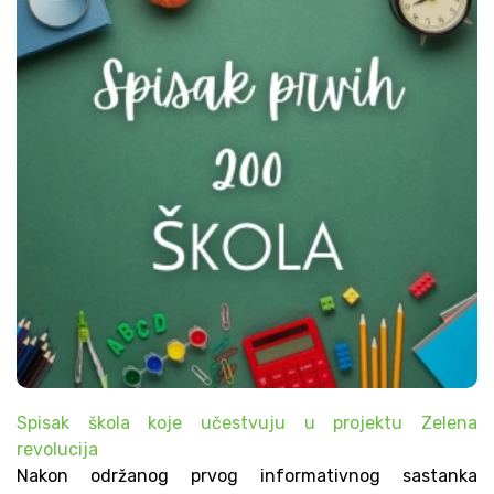
Spisak škola koje učestvuju u projektu Zelena
revolucija
Nakon održanog prvog informativnog sastanka