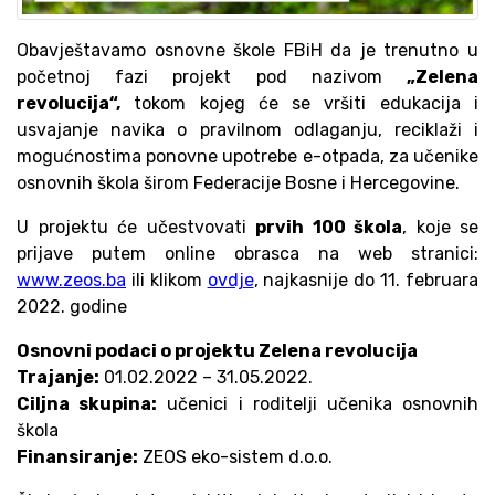
Obavještavamo osnovne škole FBiH da je trenutno u
početnoj fazi projekt pod nazivom
„Zelena
revolucija“,
tokom kojeg će se vršiti edukacija i
usvajanje navika o pravilnom odlaganju, reciklaži i
mogućnostima ponovne upotrebe e-otpada, za učenike
osnovnih škola širom Federacije Bosne i Hercegovine.
U projektu će učestvovati
prvih 100 škola
, koje se
prijave putem online obrasca na web stranici:
www.zeos.ba
ili klikom
ovdje
, najkasnije do 11. februara
2022. godine
Osnovni podaci o projektu Zelena revolucija
Trajanje:
01.02.2022 – 31.05.2022.
Ciljna skupina:
učenici i roditelji učenika osnovnih
škola
Finansiranje:
ZEOS eko-sistem d.o.o.