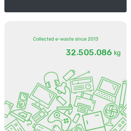
Collected e-waste since 2013
.
.
3
2
5
0
5
0
8
6
kg