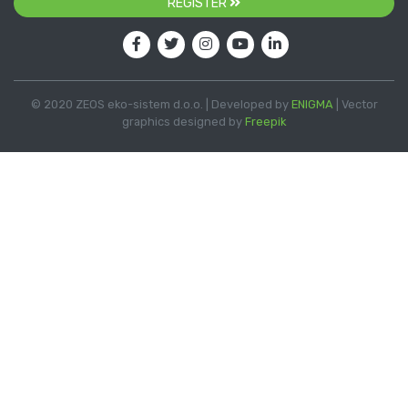
REGISTER
© 2020 ZEOS eko-sistem d.o.o. | Developed by
ENIGMA
| Vector
graphics designed by
Freepik