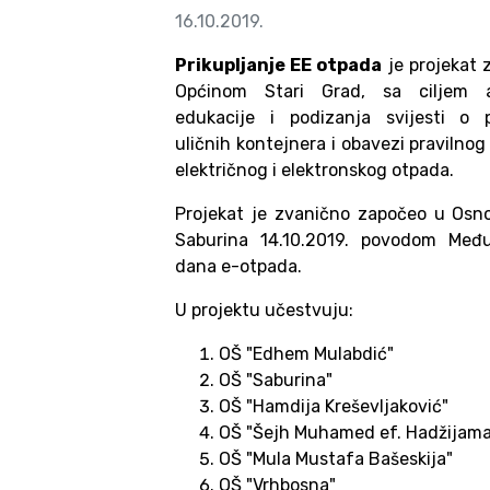
16.10.2019.
Prikupljanje EE otpada
je projekat 
Općinom Stari Grad, sa ciljem 
edukacije i podizanja svijesti o 
uličnih kontejnera i obavezi pravilno
električnog i elektronskog otpada.
Projekat je zvanično započeo u Osno
Saburina 14.10.2019. povodom Međ
dana e-otpada.
U projektu učestvuju:
OŠ "Edhem Mulabdić"
OŠ "Saburina"
OŠ "Hamdija Kreševljaković"
OŠ "Šejh Muhamed ef. Hadžijama
OŠ "Mula Mustafa Bašeskija"
OŠ "Vrhbosna"