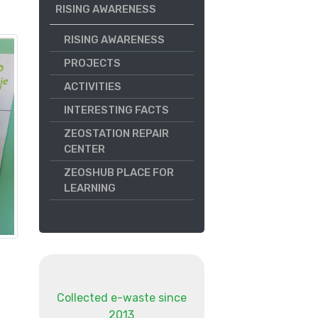
RISING AWARENESS
RISING AWARENESS
PROJECTS
ACTIVITIES
INTERESTING FACTS
ZEOSTATION REPAIR
CENTER
ZEOSHUB PLACE FOR
LEARNING
Collected e-waste since
2013