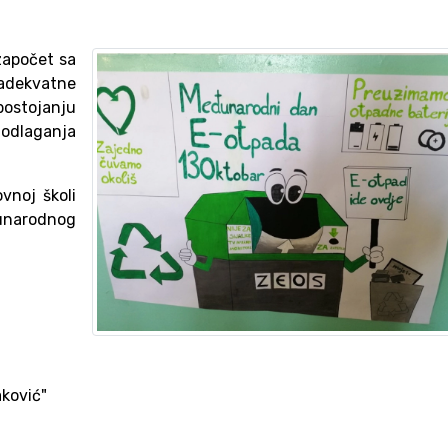
započet sa
adekvatne
postojanju
g odlaganja
vnoj školi
unarodnog
ković"