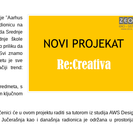
nje "Aarhus
dionicu na
eda Srednje
dnje škole
 priliku da
 Svi znamo
jetu je sve
čiji trend:
predmeta, s
om ključnom
enici će u ovom projektu raditi sa tutorom iz studija AWS Desi
učerašnja kao i današnja radionica je održana u prostori