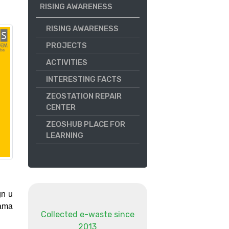
RISING AWARENESS
RISING AWARENESS
PROJECTS
ACTIVITIES
INTERESTING FACTS
ZEOSTATION REPAIR
CENTER
ZEOSHUB PLACE FOR
LEARNING
gn u
jama
Collected e-waste since
2013