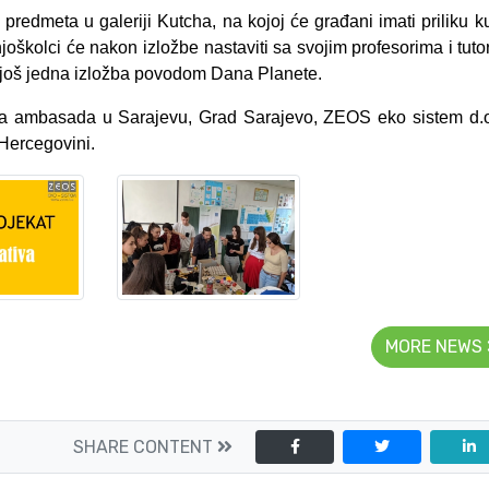
predmeta u galeriji Kutcha, na kojoj će građani imati priliku ku
joškolci će nakon izložbe nastaviti sa svojim profesorima i tut
a još jedna izložba povodom Dana Planete.
jska ambasada u Sarajevu, Grad Sarajevo, ZEOS eko sistem d.o
 Hercegovini.
MORE NEWS
SHARE CONTENT