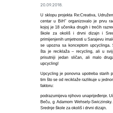
20.09.2018.
U sklopu projekta Re:Creativa, Udruže
centar u BiH" organizovalo je prvu ra
kojoj je 18 učenika drugih i trećih razr
škole za okoliš i drvni dizajn i Sre
primijenjenih umjetnosti u Sarajevu imalo
se upozna sa konceptom upcyclinga.
šta je reciklaža – recycling, ali u svi
prisutniji jedan sličan, ali malo druga
upcycling!
Upcycling je ponovna upotreba starih 
tim što se od reciklaže razlikuje u jedn
faktoru:
podrazumijeva njihovo unaprijeđenje. Uč
Beču, g Adamom Wehsely-Swiczinsky. J
Srednje škole za okoliš i drvni dizajn.