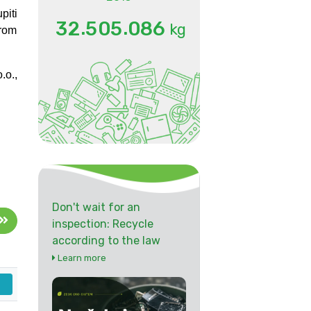
piti
.
.
3
2
5
0
5
0
8
6
kg
orom
.o.,
Don't wait for an
inspection: Recycle
according to the law
Learn more