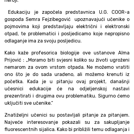
heroji.
Edukaciju je započela predstavnica U.G. COOR-a
gospođa Semra Fejzibegović upoznavajući učenike o
pojmovima koji predstavljaju električni i elektronski
otpad, te problematici i posljedicamo koje nepropisno
odlaganje ima za svoju posljedicu.
Kako kaže profesorica biologije ove ustanove Alma
Prijović : „Moramo biti svjesni koliko su životi ugroženi
nemarom za ovom vrstom otpada. Ne možemo vratiti
ono što je do sada urađeno, ali možemo krenuti iz
početka. Kada je u pitanju ovaj projekt, današnji
učesnici edukacije će na odjeljenskoj nastavi
prezentirati i drugima ovu problematiku. Sigurno ćemo
uključiti sve učenike.“
Znatiželjni učenici su postavljali pitanje za pitanjem.
Najveće interesovanje pokazali su za sakupljanje
fluorescentnih sijalica. Kako bi približili temu odlaganja i