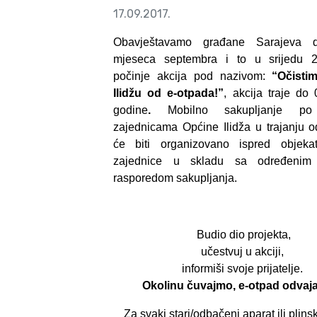
17.09.2017.
Obavještavamo građane Sarajeva 
mjeseca septembra i to u srijedu 2
počinje akcija pod nazivom:
“Očisti
Ilidžu od e-otpada!”
, akcija traje do
godine
.
Mobilno sakupljanje po
zajednicama Općine Ilidža u trajanju 
će biti organizovano ispred objek
zajednice u skladu sa određeni
rasporedom sakupljanja.
Budio dio projekta,
učestvuj u akciji,
informiši svoje prijatelje.
Okolinu čuvajmo, e-otpad odvaj
Za svaki stari/odbačeni aparat ili plinsku