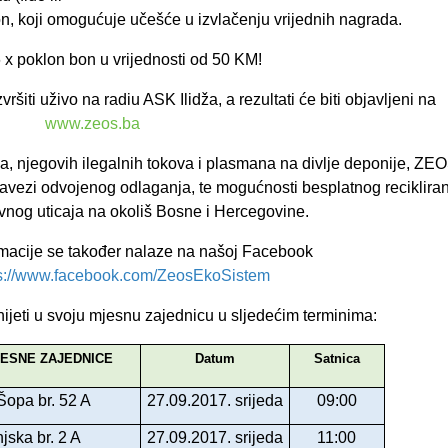
on, koji omogućuje učešće u izvlačenju vrijednih nagrada.
 x poklon bon u vrijednosti od 50 KM!
vršiti uživo na radiu ASK Ilidža, a rezultati će biti objavljeni na
www.zeos.ba
, njegovih ilegalnih tokova i plasmana na divlje deponije, ZE
avezi odvojenog odlaganja, te mogućnosti besplatnog recikliran
vnog uticaja na okoliš Bosne i Hercegovine.
ormacije se također nalaze na našoj Facebook
ps://www.facebook.com/ZeosEkoSistem
ijeti u svoju mjesnu zajednicu u sljedećim terminima:
ESNE ZAJEDNICE
Datum
Satnica
Šopa br. 52 A
27.09.2017. srijeda
09:00
jska br. 2 A
27.09.2017. srijeda
11:00