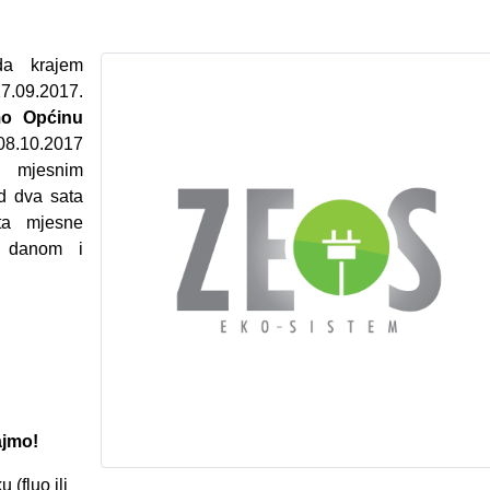
da krajem
7.09.2017.
mo Općinu
 08.10.2017
 mjesnim
od dva sata
ata mjesne
m danom i
ajmo!
 (fluo ili