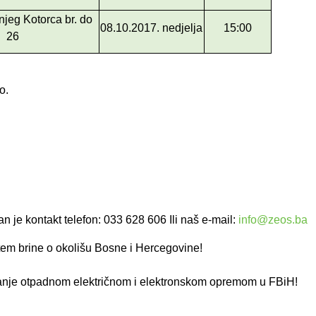
njeg Kotorca br. do
08.10.2017. nedjelja
15:00
26
o.
.
n je kontakt telefon: 033 628 606 Ili naš e-mail:
info@zeos.ba
em brine o okolišu Bosne i Hercegovine!
janje otpadnom električnom i elektronskom opremom u FBiH!