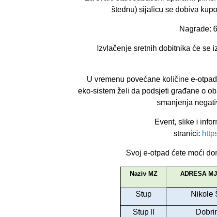
štednu) sijalicu se dobiva kup
Nagrade: 6
Izvlačenje sretnih dobitnika će se iz
U vremenu povećane količine e-otpada
eko-sistem želi da podsjeti građane o ob
smanjenja negati
Event, slike i inf
stranici:
htt
Svoj e-otpad ćete moći don
Naziv MZ
ADRESA MJ
Stup
Nikole 
Stup II
Dobrin