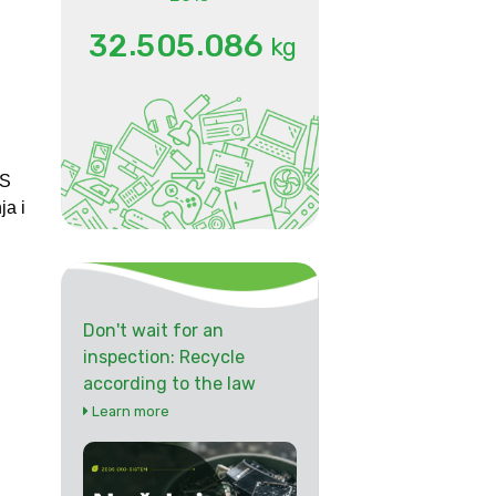
.
.
3
2
5
0
5
0
8
6
kg
OS
ja i
Don't wait for an
inspection: Recycle
according to the law
Learn more