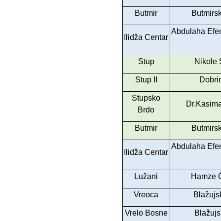
Butmir
Butmirsk
Abdulaha Efen
Ilidža Centar
Stup
Nikole 
Stup II
Dobrin
Stupsko
Dr.Kasima
Brdo
Butmir
Butmirsk
Abdulaha Efen
Ilidža Centar
Lužani
Hamze Č
Vreoca
Blažujs
Vrelo Bosne
Blažujs