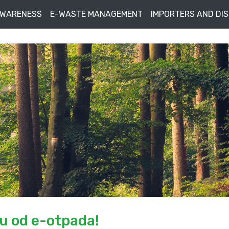
AWARENESS
E-WASTE MANAGEMENT
IMPORTERS AND DI
žu od e-otpada!