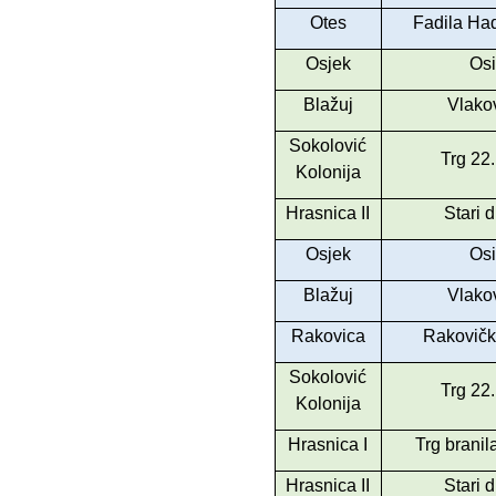
Otes
Fadila Had
Osjek
Osi
Blažuj
Vlakov
Sokolović
Trg 22.
Kolonija
Hrasnica II
Stari 
Osjek
Osi
Blažuj
Vlakov
Rakovica
Rakovička
Sokolović
Trg 22.
Kolonija
Hrasnica I
Trg branil
Hrasnica II
Stari 