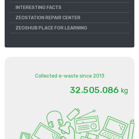
INTERESTING FACTS
ZEOSTATION REPAIR CENTER
ZEOSHUB PLACE FOR LEARNING
Collected e-waste since 2013
.
.
3
2
5
0
5
0
8
6
kg