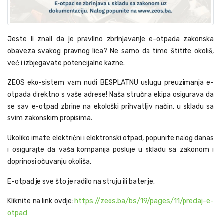
Jeste li znali da je pravilno zbrinjavanje e-otpada zakonska
obaveza svakog pravnog lica? Ne samo da time štitite okoliš,
već i izbjegavate potencijalne kazne.
ZEOS eko-sistem vam nudi BESPLATNU uslugu preuzimanja e-
otpada direktno s vaše adrese! Naša stručna ekipa osigurava da
se sav e-otpad zbrine na ekološki prihvatljiv način, u skladu sa
svim zakonskim propisima.
Ukoliko imate električni i elektronski otpad, popunite nalog danas
i osigurajte da vaša kompanija posluje u skladu sa zakonom i
doprinosi očuvanju okoliša.
E-otpad je sve što je radilo na struju ili baterije.
https://zeos.ba/bs/19/pages/11/predaj-e-
Kliknite na link ovdje:
otpad