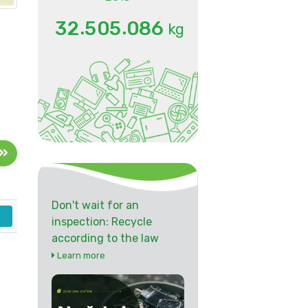
.
.
3
2
5
0
5
0
8
6
kg
Don't wait for an
inspection: Recycle
according to the law
Learn more