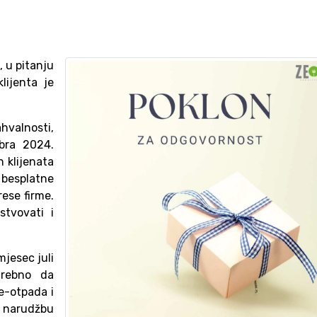
, u pitanju
lijenta je
hvalnosti,
bra 2024.
 klijenata
 besplatne
rese firme.
tvovati i
mjesec juli
trebno da
e-otpada i
udžbu