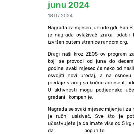
junu 2024
18.07.2024.
Nagrada za mjesec juni ide gđi. Sari B.
je nagrada ovlaživač zraka, odabir k
izvršen putem stranice random.org.
Dragi naši kroz ZEOS-ov program za
koji se provodi od juna do decem
godine, svaki mjesec će neko od naših
osvojiti novi uređaj, a na osnovu
predaje starog sa kućne adrese ili ad
U aktivnosti mogu podjednako učes
građani i kompanije.
Nagrada se svaki mjesec mijenja i za 
je ručni usisivač. Sve što je po
učestvujete je da imate više od 5 kg 
da popunite nar