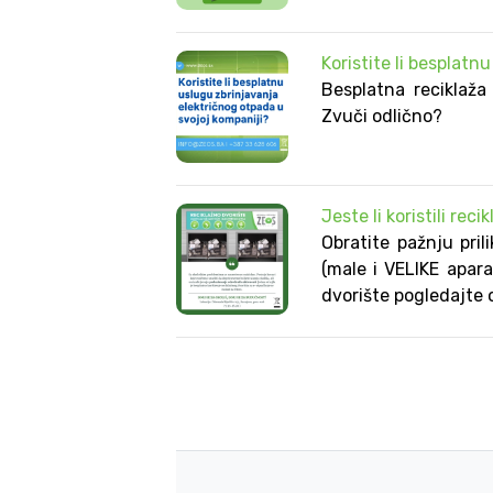
Koristite li besplatn
Besplatna reciklaža
Zvuči odlično?
Jeste li koristili rec
Obratite pažnju pril
(male i VELIKE apara
dvorište pogledajte 