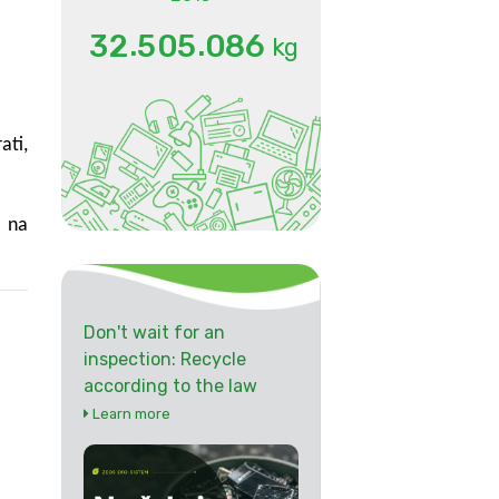
.
.
3
2
5
0
5
0
8
6
kg
ati,
j na
Don't wait for an
inspection: Recycle
according to the law
Learn more