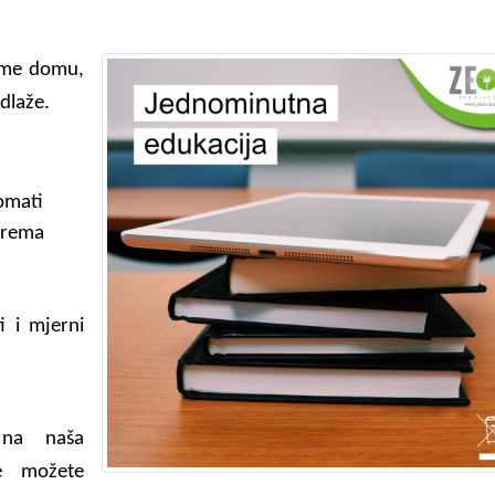
vome domu,
odlaže.
tomati
oprema
ti i mjerni
 na naša
te možete