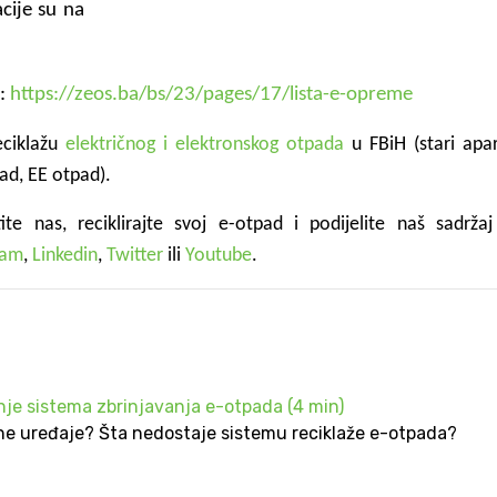
acije su na
e:
https://zeos.ba/bs/23/pages/17/lista-e-opreme
eciklažu
električnog i elektronskog otpada
u FBiH (stari apar
ad, EE otpad).
tite nas, reciklirajte svoj e-otpad i podijelite naš sadrža
ram
,
Linkedin
,
Twitter
ili
Youtube
.
je sistema zbrinjavanja e-otpada (4 min)
ne uređaje? Šta nedostaje sistemu reciklaže e-otpada?