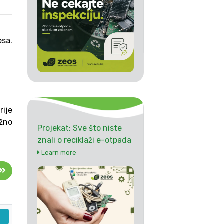
esa.
rije
ažno
Projekat: Sve što niste
znali o reciklaži e-otpada
Learn more