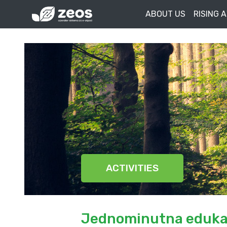
ABOUT US
RISING 
ACTIVITIES
Jednominutna eduka