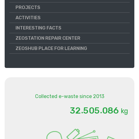
PROJECTS
ACTIVITIES
INTERESTING FACTS
ZEOSTATION REPAIR CENTER
ZEOSHUB PLACE FOR LEARNING
Collected e-waste since 2013
.
.
3
2
5
0
5
0
8
6
kg