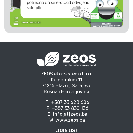
ZEOS eko-sistem d.o.o.
Kamenolom 11
71215 Blažuj, Sarajevo
Bosna i Hercegovina
T
+387 33 628 606
F
+387 33 830 136
E
info[at]zeos.ba
W
www.zeos.ba
JOIN US!