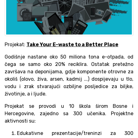
Projekat:
Take Your E-waste to a Better Place
Godišnje nastane oko 50 miliona tona e-otpada, od
čega se samo oko 20% reciklira. Ostatak pretežno
završava na deponijama, gdje komponente otrovne za
okoliš (olovo, živa, arsen, kadmij ...) dospijevaju u tlo,
vodu i zrak stvarajući ozbiljne posljedice za biljke,
životinje, a i ljude.
Projekat se provodi u 10 škola širom Bosne i
Hercegovine, zajedno sa 300 učenika. Projektne
aktivnosti su:
Edukativne prezentacije/treninzi za 300