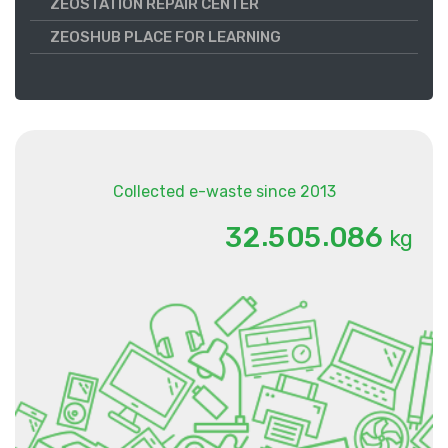
ZEOSTATION REPAIR CENTER
ZEOSHUB PLACE FOR LEARNING
Collected e-waste since 2013
.
.
3
2
5
0
5
0
8
6
kg