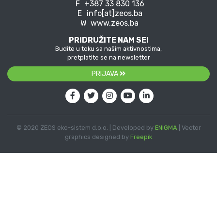
F
+387 33 830 136
E
info[at]zeos.ba
W
www.zeos.ba
PRIDRUŽITE NAM SE!
Budite u toku sa našim aktivnostima,
pretplatite se na newsletter
PRIJAVA
© 2020 ZEOS eko-sistem d.o.o. | Developed by
ENIGMA
| Vector
graphics designed by
Freepik