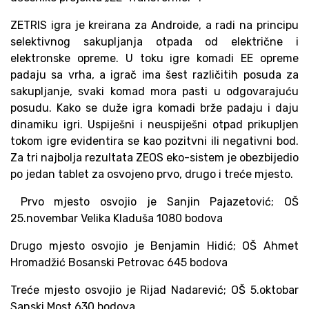
ZETRIS igra je kreirana za Androide, a radi na principu
selektivnog sakupljanja otpada od električne i
elektronske opreme. U toku igre komadi EE opreme
padaju sa vrha, a igrač ima šest različitih posuda za
sakupljanje, svaki komad mora pasti u odgovarajuću
posudu. Kako se duže igra komadi brže padaju i daju
dinamiku igri. Uspiješni i neuspiješni otpad prikupljen
tokom igre evidentira se kao pozitvni ili negativni bod.
Za tri najbolja rezultata ZEOS eko-sistem je obezbijedio
po jedan tablet za osvojeno prvo, drugo i treće mjesto.
Prvo mjesto osvojio je Sanjin Pajazetović; OŠ
25.novembar Velika Kladuša 1080 bodova
Drugo mjesto osvojio je Benjamin Hidić; OŠ Ahmet
Hromadžić Bosanski Petrovac 645 bodova
Treće mjesto osvojio je Rijad Nadarević; OŠ 5.oktobar
Sanski Most 630 bodova