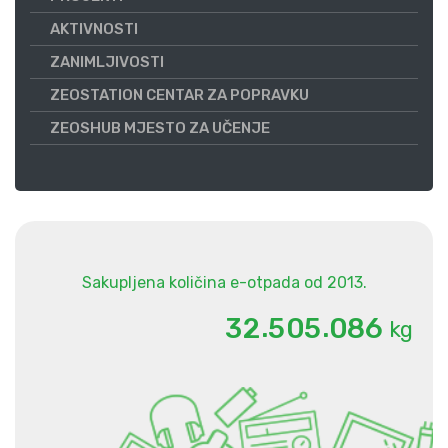
AKTIVNOSTI
ZANIMLJIVOSTI
ZEOSTATION CENTAR ZA POPRAVKU
ZEOSHUB MJESTO ZA UČENJE
Sakupljena količina e-otpada od 2013.
.
.
3
2
5
0
5
0
8
6
kg