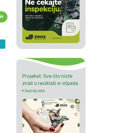
Projekat: Sve što niste
znali o reciklaži e-otpada
Saznaj više