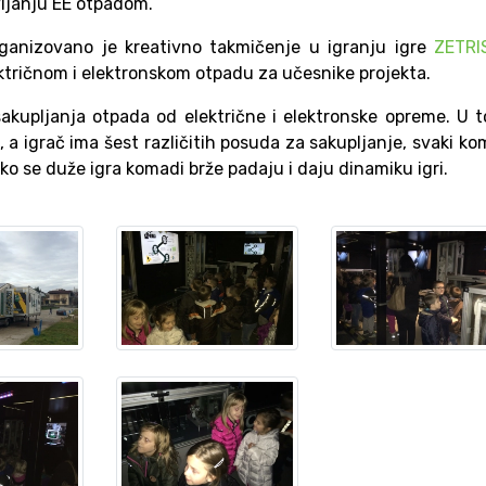
vljanju EE otpadom.
ganizovano je kreativno takmičenje u igranju igre
ZETRI
ektričnom i elektronskom otpadu za učesnike projekta.
sakupljanja otpada od električne i elektronske opreme. U 
 a igrač ima šest različitih posuda za sakupljanje, svaki k
o se duže igra komadi brže padaju i daju dinamiku igri.