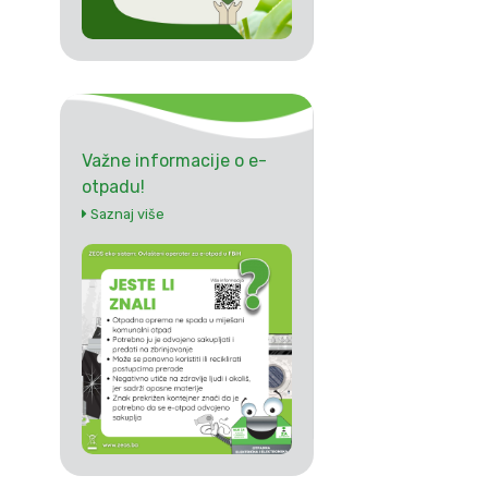
Važne informacije o e-
otpadu!
Saznaj više