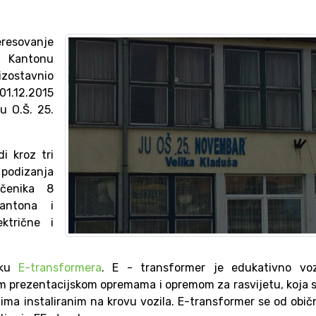
eresovanje
 Kantonu
eizostavnio
01.12.2015
u O.Š. 25.
i kroz tri
podizanja
učenika 8
antona i
ktrične i
sku
E-transformera
. E - transformer je edukativno vozi
m prezentacijskom opremama i opremom za rasvijetu, koja 
ima instaliranim na krovu vozila. E-transformer se od obi