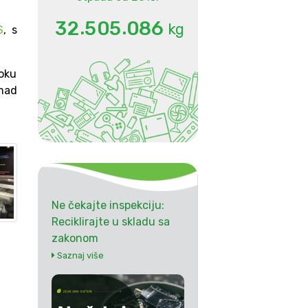
.
.
3
2
5
0
5
0
8
6
kg
S
, s
toku
omad
Ne čekajte inspekciju:
Reciklirajte u skladu sa
zakonom
Saznaj više