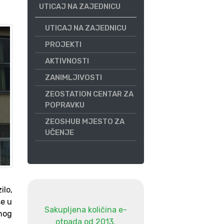
UTICAJ NA ZAJEDNICU
UTICAJ NA ZAJEDNICU
PROJEKTI
AKTIVNOSTI
ZANIMLJIVOSTI
ZEOSTATION CENTAR ZA
POPRAVKU
ZEOSHUB MJESTO ZA
UČENJE
lo,
se u
Sakupljena količina e-
čnog
otpada od 2013.