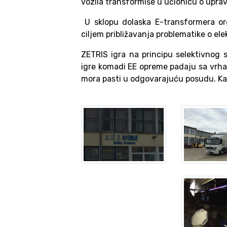
vozila transformiše u učionicu o upra
U sklopu dolaska E-transformera or
ciljem približavanja problematike o el
ZETRIS igra na principu selektivnog 
igre komadi EE opreme padaju sa vrha,
mora pasti u odgovarajuću posudu. Kak