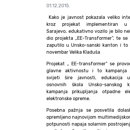
01.12.2015.
Kako je javnost pokazala veliko int
kroz projekat implementiran u
Sarajevo, edukativno vozilo je bilo n
dio projekta „EE-Transformer“, te se 
zaputilo u Unsko-sanski kanton i to 
novembar Velika Kladuša
Projekat „ EE-transformer“ se provod
glavne aktivnostu i to kampanja 
svijeti šire javnosti, edukacija 
osnovnih škola Unsko-sanskog k
kampanja prikupljanja otpadne ele
elektronske opreme.
Posebna pažnja se posvetila dola
opremljeno najnovijom multimedijsko
potpunosti napaja solarnim postrojenj