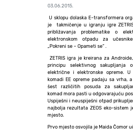
03.06.2015.
U sklopu dolaska E-transformera or
je takmičenje u igranju igre ZETRIS
približavanja problematike o elek
elektronskom otpadu za učesnike
„Pokreni se – Opameti se“ .
ZETRIS igra je kreirana za Androide,
principu selektivnog sakupljanja 
električne i elektronske opreme. U
komadi EE opreme padaju sa vrha, a
šest različitih posuda za sakuplja
komad mora pasti u odgovarajuću posud
Uspiješni i neuspiješni otpad prikuplje
najbolja rezultata ZEOS eko-sistem j
mjesto.
Prvo mjesto osvojila je Maida Čomor uč