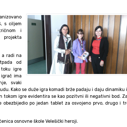
ganizovano
, s ciljem
tričnom i
 projekta
 a radi na
otpada od
 toku igre
 igrač ima
nje, svaki
u. Kako se duže igra komadi brže padaju i daju dinamiku i
n tokom igre evidentira se kao pozitvni ili negativni bod. Za
e obezbijedio po jedan tablet za osvojeno prvo, drugo i t
enica osnovne škole Velešički heroji.