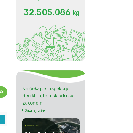
.
.
3
2
5
0
5
0
8
6
kg
Ne čekajte inspekciju:
Reciklirajte u skladu sa
zakonom
Saznaj više