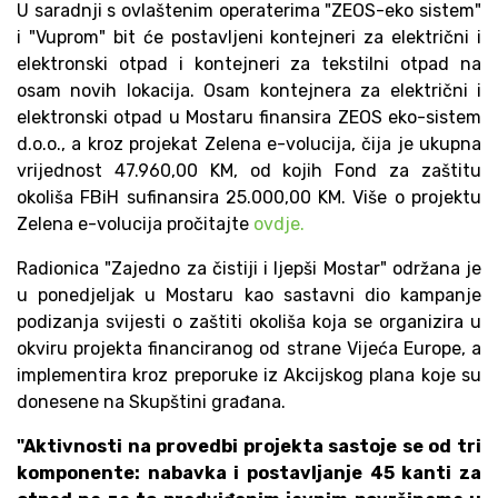
U saradnji s ovlaštenim operaterima "ZEOS-eko sistem"
i "Vuprom" bit će postavljeni kontejneri za električni i
elektronski otpad i kontejneri za tekstilni otpad na
osam novih lokacija. Osam kontejnera za električni i
elektronski otpad u Mostaru finansira ZEOS eko-sistem
d.o.o., a kroz projekat Zelena e-volucija, čija je ukupna
vrijednost 47.960,00 KM, od kojih Fond za zaštitu
okoliša FBiH sufinansira 25.000,00 KM. Više o projektu
Zelena e-volucija pročitajte
ovdje.
Radionica "Zajedno za čistiji i ljepši Mostar" održana je
u ponedjeljak u Mostaru kao sastavni dio kampanje
podizanja svijesti o zaštiti okoliša koja se organizira u
okviru projekta financiranog od strane Vijeća Europe, a
implementira kroz preporuke iz Akcijskog plana koje su
donesene na Skupštini građana.
"Aktivnosti na provedbi projekta sastoje se od tri
komponente: nabavka i postavljanje 45 kanti za