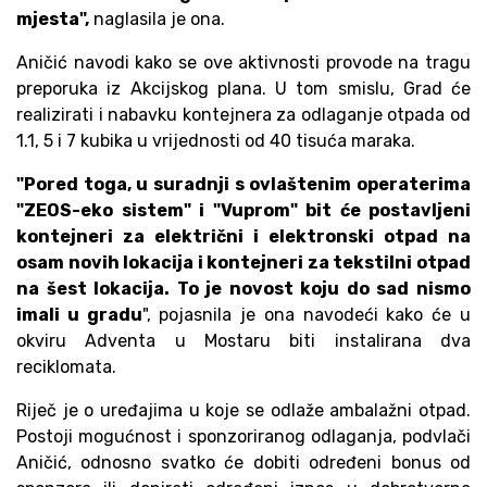
mjesta",
naglasila je ona.
Aničić navodi kako se ove aktivnosti provode na tragu
preporuka iz Akcijskog plana. U tom smislu, Grad će
realizirati i nabavku kontejnera za odlaganje otpada od
1.1, 5 i 7 kubika u vrijednosti od 40 tisuća maraka.
"Pored toga, u suradnji s ovlaštenim operaterima
"ZEOS-eko sistem" i "Vuprom" bit će postavljeni
kontejneri za električni i elektronski otpad na
osam novih lokacija i kontejneri za tekstilni otpad
na šest lokacija. To je novost koju do sad nismo
imali u gradu
", pojasnila je ona navodeći kako će u
okviru Adventa u Mostaru biti instalirana dva
reciklomata.
Riječ je o uređajima u koje se odlaže ambalažni otpad.
Postoji mogućnost i sponzoriranog odlaganja, podvlači
Aničić, odnosno svatko će dobiti određeni bonus od