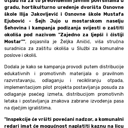
otpad na za to predviđenim javnim površinama u
gradu, hortikulturno uređenje dvorišta Osnovne
škole Ilija Jakovljević i Osnovne škole Mustafa
Ejubović - Šejh Jujo u mostarskom naselju
Šehovina i kampanja podizanja svijesti o zaštiti
okoliša pod nazivom "Zajedno za ljepši i čistiji
Mostar""
, pojasnila je Željka Aničić, viša stručna
suradnica za zaštitu okoliša u Službi za komunalne
poslove i okoliš.
Dodala je kako se kampanja provodi putem distribucije
edukativnih i promotivnih materijala o pravilnom
razvrstavanju, odlaganju i recikliranju otpada,
implementacijom pilot projekta postavljanja posuda za
odlaganje psećeg izmeta, distribucijom promotivnih
letaka i postavljanja znakova zabrane izvođenja pasa
na dječjim igralištima.
"Inspekcije će vršiti povećani nadzor, a komunalni
redari imat će mogućnost naplatiti kaznu na licu