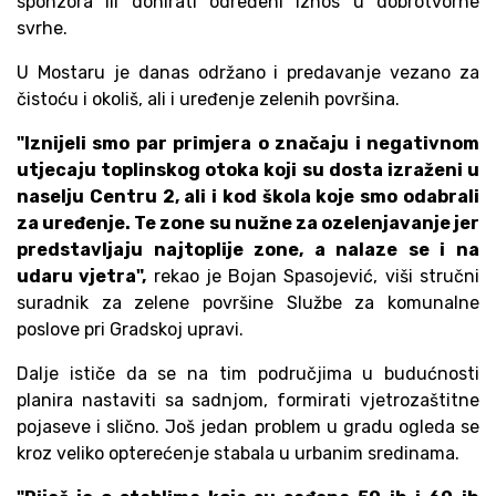
sponzora ili donirati određeni iznos u dobrotvorne
svrhe.
U Mostaru je danas održano i predavanje vezano za
čistoću i okoliš, ali i uređenje zelenih površina.
"Iznijeli smo par primjera o značaju i negativnom
utjecaju toplinskog otoka koji su dosta izraženi u
naselju Centru 2, ali i kod škola koje smo odabrali
za uređenje. Te zone su nužne za ozelenjavanje jer
predstavljaju najtoplije zone, a nalaze se i na
udaru vjetra",
rekao je Bojan Spasojević, viši stručni
suradnik za zelene površine Službe za komunalne
poslove pri Gradskoj upravi.
Dalje ističe da se na tim područjima u budućnosti
planira nastaviti sa sadnjom, formirati vjetrozaštitne
pojaseve i slično. Još jedan problem u gradu ogleda se
kroz veliko opterećenje stabala u urbanim sredinama.