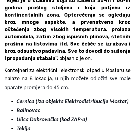
"Riječ je o stablima koja su sađena 50-ih i 60-ih
godina prošlog stoljeća i koja potječu iz
kontinentalnih zona. Opterećenja se ogledaju
kroz mnoge aspekte, a prvenstveno kroz
oštećenja zbog visokih temperatura, prolaza
automobila, zatim zbog ispušnih plinova, štetnih
prašina na listovima itd. Sve češće se izražava i
kroz odsustvo padavina. Sve to dovodi do sušenja
i propadanja stabala",
objasnio je on.
Kontejneri za električni i elektronski otpad u Mostaru se
nalaze na 8 lokacija,
u njih možete odložiti sve male
aparate promjera do 45 cm.
Cernica (iza objekta Elektrodistribucije Mostar)
Balinovac
Ulica Dubrovačka (kod ZAP-a)
Tekija