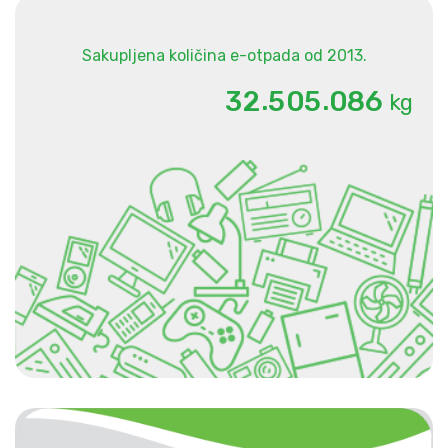
Sakupljena količina e-otpada od 2013.
.
.
3
2
5
0
5
0
8
6
kg