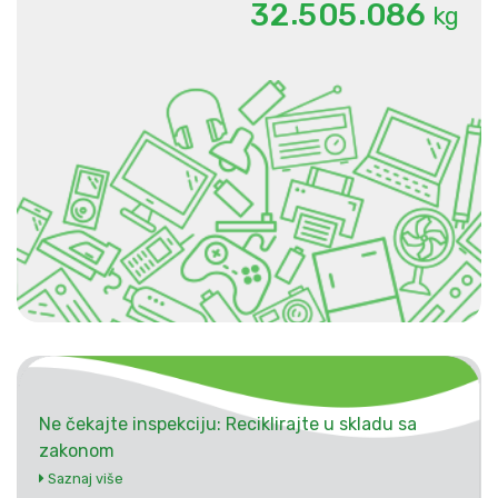
.
.
3
2
5
0
5
0
8
6
kg
Ne čekajte inspekciju: Reciklirajte u skladu sa
zakonom
Saznaj više