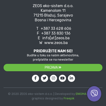
ZEOS eko-sistem d.o.o.
Kamenolom 11
71215 Blažuj, Sarajevo
Bosna i Hercegovina
T
+387 33 628 606
F
+387 33 830 136
E
info[at]zeos.ba
W
www.zeos.ba
PRIDRUŽITE NAM SE!
Budite u toku sa našim aktivnostima,
pretplatite se na newsletter
PRIJAVA
© 2020 ZEOS eko-sistem d.o.o. | Developed by
ENIGMA
| Vector
graphics designed by
Freepik