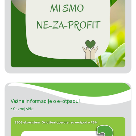
Važne informacije o e-otpadu!
Saznaj više