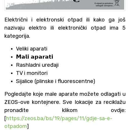
Električni i elektronski otpad ili kako ga još
nazivaju elektro ili elektronički otpad ima 5
kategorija.
Veliki aparati
𝗠𝗮𝗹𝗶 𝗮𝗽𝗮𝗿𝗮𝘁𝗶
Rashladni uređaji
TV i monitori
Sijalice (plinske i fluorescentne)
Pogledajte koje male aparate možete odlagati u
ZEOS-ove kontejnere. Sve lokacije za reciklažu
pronađite klikom ovdje:
[
https://zeos.ba/bs/19/pages/11/gdje-sa-e-
otpadom
]