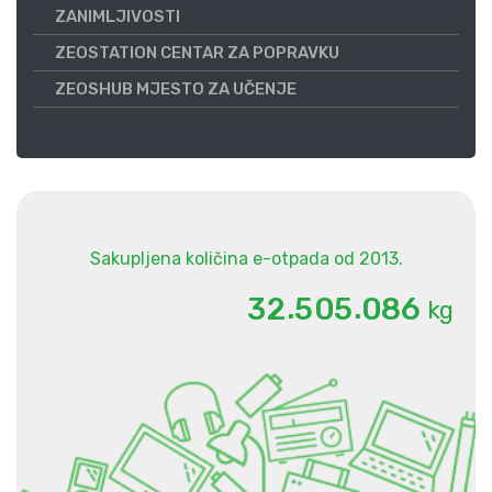
ZANIMLJIVOSTI
ZEOSTATION CENTAR ZA POPRAVKU
ZEOSHUB MJESTO ZA UČENJE
Sakupljena količina e-otpada od 2013.
.
.
3
2
5
0
5
0
8
6
kg