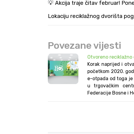
💡
Akcija traje čitav februar! Pon
Lokaciju reciklažnog dvorišta pog
Povezane vijesti
Otvoreno reciklažno 
Korak naprijed i otv
početkom 2020. godi
e-otpada od toga je
u trgovačkim centr
Federacije Bosne i 