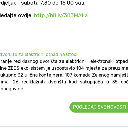
edjeljak - subota 7,30 do 16,00 sati.
ledajte ovdje:
http://bit.ly/383MALa
dvorište za električni otpad na Otoci
aranje reciklažnog dvorišta za električni i elektronski otpa
ne ZEOS eko-sistem je uspostavio 104 mjesta za preuzim
 ukupno 32 ulična kontejnera, 107 komada Zelenog namješ
ima, 26 reciklažnih dvorišta kod sakupljača u 35 opć
Hercegovine.
POGLEDAJ SVE NOVOSTI