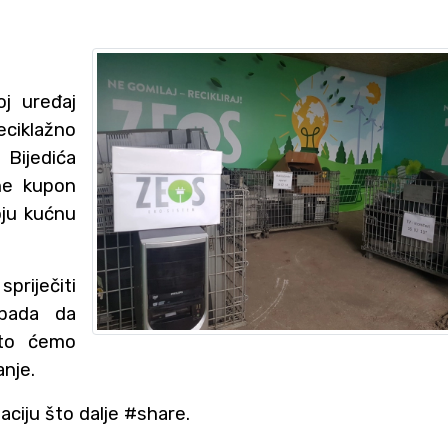
j uređaj
ciklažno
 Bijedića
ne kupon
oju kućnu
riječiti
pada da
 to ćemo
anje.
ciju što dalje #share.