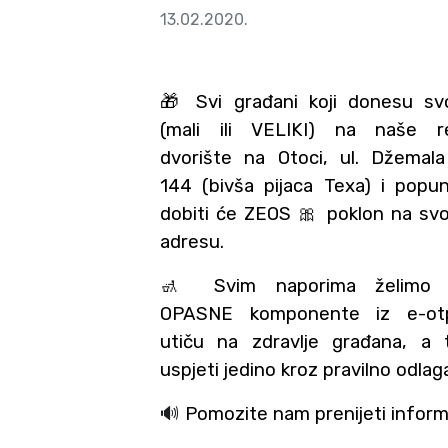
13.02.2020.
🎁 Svi građani koji donesu svo
(mali ili VELIKI) na naše re
dvorište na Otoci, ul. Džemala
144 (bivša pijaca Texa) i popu
dobiti će ZEOS
🎀
poklon na sv
adresu.
🚮
Svim naporima želimo sp
OPASNE komponente iz e-ot
utiču na zdravlje građana, a
uspjeti jedino kroz pravilno odlag
🔊
Pomozite nam prenijeti informa