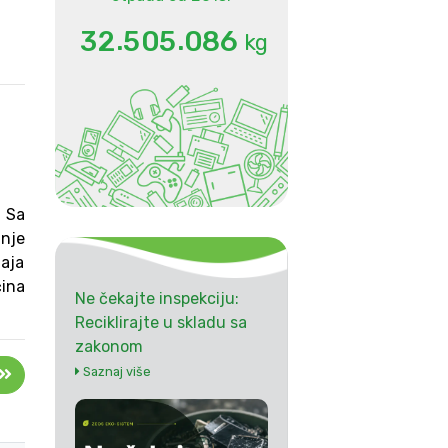
.
.
3
2
5
0
5
0
8
6
kg
d Sa
anje
taja
ina
Ne čekajte inspekciju:
Reciklirajte u skladu sa
zakonom
Saznaj više