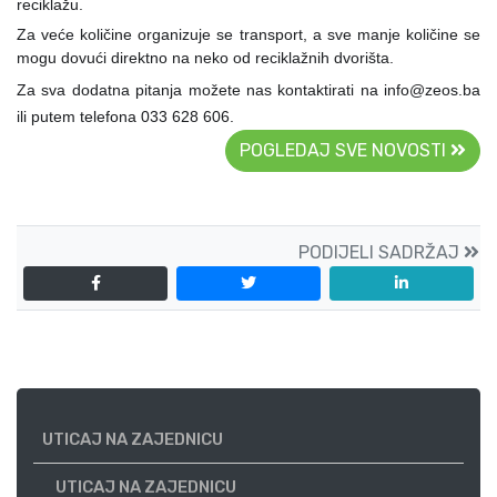
reciklažu.
Za veće količine organizuje se transport, a sve manje količine se
mogu dovući direktno na neko od reciklažnih dvorišta.
Za sva dodatna pitanja možete nas kontaktirati na info@zeos.ba
ili putem telefona 033 628 606.
POGLEDAJ SVE NOVOSTI
PODIJELI SADRŽAJ
UTICAJ NA ZAJEDNICU
UTICAJ NA ZAJEDNICU