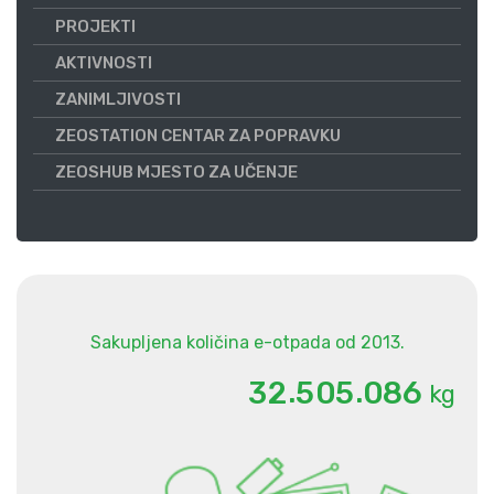
PROJEKTI
AKTIVNOSTI
ZANIMLJIVOSTI
ZEOSTATION CENTAR ZA POPRAVKU
ZEOSHUB MJESTO ZA UČENJE
Sakupljena količina e-otpada od 2013.
.
.
3
2
5
0
5
0
8
6
kg