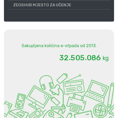
ZEOSHUB MJESTO ZA UČENJE
Sakupljena količina e-otpada od 2013.
.
.
3
2
5
0
5
0
8
6
kg