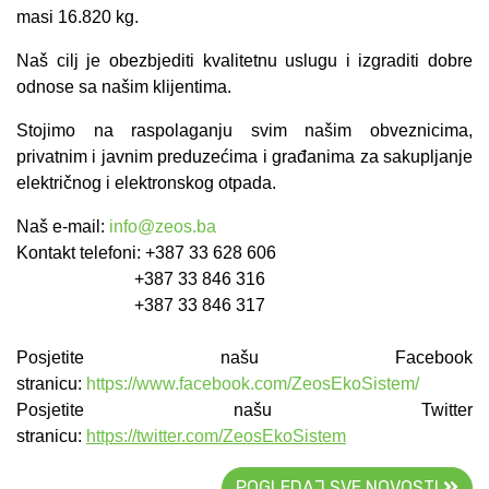
masi 16.820 kg.
Naš cilj je obezbjediti kvalitetnu uslugu i izgraditi dobre
odnose sa našim klijentima.
Stojimo na raspolaganju svim našim obveznicima,
privatnim i javnim preduzećima i građanima za sakupljanje
električnog i elektronskog otpada.
Naš e-mail:
info@zeos.ba
Kontakt telefoni: +387 33 628 606
+387 33 846 316
+387 33 846 317
Posjetite našu Facebook
stranicu:
https://www.facebook.com/ZeosEkoSistem/
Posjetite našu Twitter
stranicu:
https://twitter.com/ZeosEkoSistem
POGLEDAJ SVE NOVOSTI