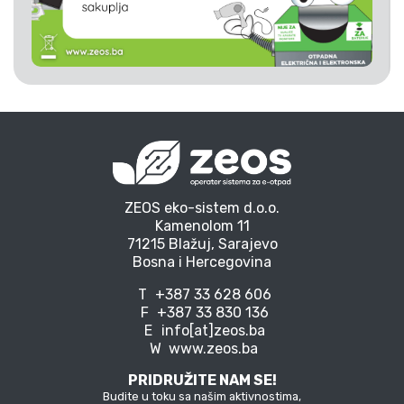
ZEOS eko-sistem d.o.o.
Kamenolom 11
71215 Blažuj, Sarajevo
Bosna i Hercegovina
T
+387 33 628 606
F
+387 33 830 136
E
info[at]zeos.ba
W
www.zeos.ba
PRIDRUŽITE NAM SE!
Budite u toku sa našim aktivnostima,